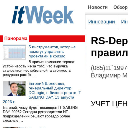
Новости
Обзо
Инновации
Ин
RS-Dep
Панорама
5 инструментов, которые
прави
помогут управлять
проектами в кризис
В кризис компании теряют
устойчивость из-за того, что выручка
(085)11`1997
становится нестабильной, а стоимость
Владимир М
ресурсов растёт …
Евгений Шелестюк,
генеральный директор
DCLogic, о бизнес-регате IT
SAILING DAY, 13 августа
2026 г.
УЧЕТ ЦЕ
Евгений, чему будет посвящен IT SAILING
DAY 2026? Сегодня руководители ИТ-
подразделений решают гораздо более
сложные …