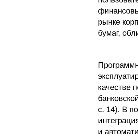
финансовы
рынке кор
бумаг, обли
Программн
эксплуатир
качестве 
банковско
c. 14). В 
интеграция
и автомат