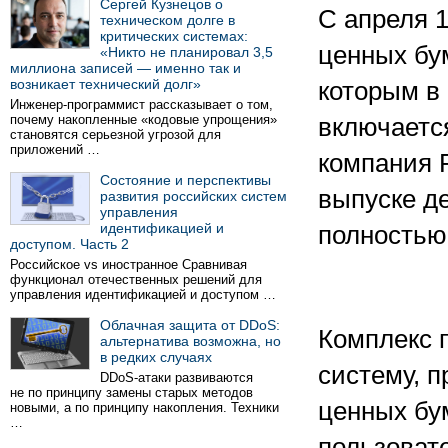
Сергей Кузнецов о
С апреля 1
техническом долге в
критических системах:
ценных бу
«Никто не планировал 3,5
миллиона записей — именно так и
возникает технический долг»
которым в 
Инженер-программист рассказывает о том,
почему накопленные «кодовые упрощения»
включается
становятся серьезной угрозой для
приложений …
компания R
Состояние и перспективы
выпуске д
развития российских систем
управления
идентификацией и
полностью
доступом. Часть 2
Российское vs иностранное Сравнивая
функционал отечественных решений для
управления идентификацией и доступом …
Облачная защита от DDoS:
Комплекс 
альтернатива возможна, но
в редких случаях
систему, 
DDoS-атаки развиваются
не по принципу замены старых методов
ценных бу
новыми, а по принципу накопления. Техники
…
пользоват