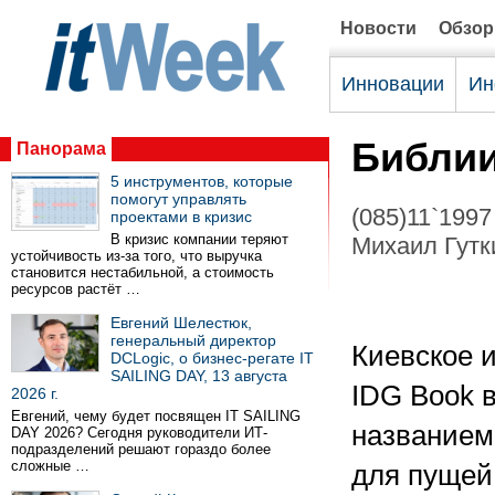
Новости
Обзо
Инновации
Ин
Библии
Панорама
5 инструментов, которые
помогут управлять
(085)11`1997
проектами в кризис
В кризис компании теряют
Михаил Гутки
устойчивость из-за того, что выручка
становится нестабильной, а стоимость
ресурсов растёт …
Евгений Шелестюк,
генеральный директор
Киевское 
DCLogic, о бизнес-регате IT
SAILING DAY, 13 августа
IDG Book 
2026 г.
Евгений, чему будет посвящен IT SAILING
названием 
DAY 2026? Сегодня руководители ИТ-
подразделений решают гораздо более
сложные …
для пущей 