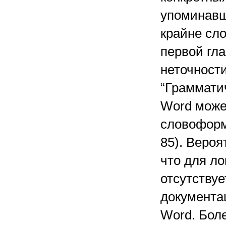
упоминавш
крайне сло
первой гла
неточности
“Грамматич
Word може
словоформ 
85). Вероя
что для л
отсутствуе
документац
Word. Боле