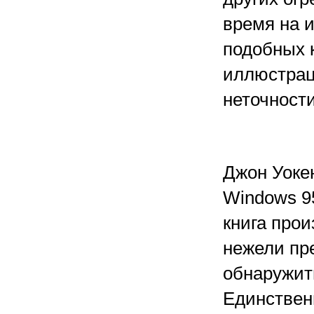
время на и
подобных к
иллюстрац
неточност
Джон Уоке
Windows 95
книга прои
нежели пр
обнаружить
Единствен