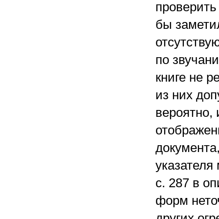
проверить 
бы заметил
отсутству
по звучан
книге не р
из них доп
вероятно, 
отображен
документа,
указателя
с. 287 в 
форм неточ
других огр