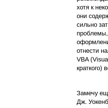
хотя к не
они содерж
сильно зат
проблемы,
оформлении
отнести н
VBA (Visual
краткого) 
Замечу еще
Дж. Уокенб