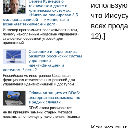
Сергей Кузнецов о
использую
техническом долге в
критических системах:
что Иисусу
«Никто не планировал 3,5
миллиона записей — именно так и
возникает технический долг»
всех прода
Инженер-программист рассказывает о том,
почему накопленные «кодовые упрощения»
12).]
становятся серьезной угрозой для
приложений …
Состояние и перспективы
развития российских систем
управления
идентификацией и
доступом. Часть 2
Российское vs иностранное Сравнивая
функционал отечественных решений для
управления идентификацией и доступом …
Облачная защита от DDoS:
альтернатива возможна, но
в редких случаях
DDoS-атаки развиваются
не по принципу замены старых методов
новыми, а по принципу накопления. Техники
…
Как же выг