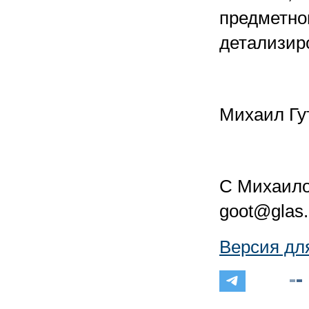
предметног
детализир
Михаил Гу
С Михаило
goot@glas.
Версия дл