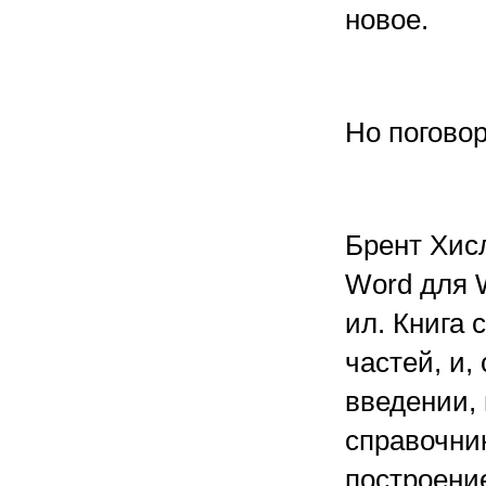
новое.
Но поговор
Брент Хис
Word для W
ил. Книга 
частей, и,
введении,
справочни
построени