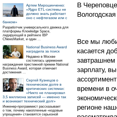
В Череповце
Артем Мирошинченко:
«Ядро ETL-системы не
Вологодская
должно знать работает
оно с нефтегазом или с
банком»
Разработчик универсального движка для
платформы Knowledge Space,
лидирующей в рейтинге IBP
CNewsMarket, и один …
Все мы люби
National Business Award
касается до
наградила за поиск
Недавно в Москве
завтрашнем 
состоялась церемония
награждения престижной премии National
зарплату, в
Business Award, которая отмечает
достижения …
ассортимент
Сергей Кузнецов о
техническом долге в
времени в о
критических системах:
«Никто не планировал
экономическ
3,5 миллиона записей — именно так
и возникает технический долг»
регионе наш
Инженер-программист рассказывает
о том, почему накопленные «кодовые
упрощения» становятся серьезной
рассматрива