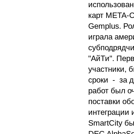
использован
карт META-C
Gemplus. Ро
играла амери
субподрядчи
"АйТи". Перв
участники, 
сроки - за д
работ был о
поставки об
интеграции 
SmartCity б
DEC AlphaSer