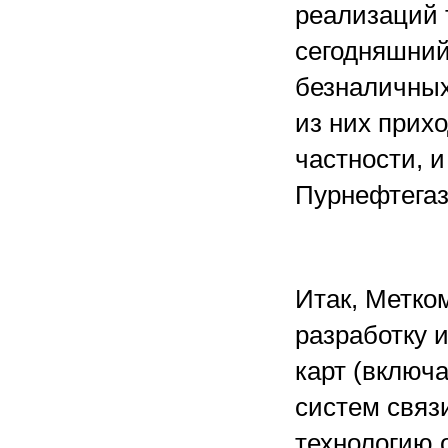
реализаций 
сегодняшний
безналичных
из них прих
частности, 
Пурнефтегаз
Итак, Метком
разработку 
карт (включ
систем связ
технологию 