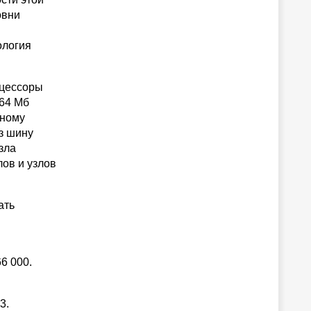
овни
ология
оцессоры
 64 Мб
дному
з шину
зла
ов и узлов
ать
6 000.
3.