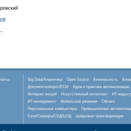
еровский
ати
такты
Big Data/Аналитика
Open Source
Безопасность
Блок
Документооборот/ECM
Идеи и практики автоматизации
Интернет вещей
Искусственный интеллект
ИТ-индуст
ИТ-менеджмент
Мобильные решения
Облака
Персональные компьютеры
Промышленная автоматиза
Сети/Серверы/СХД/ЦОД
Цифровая трансформация