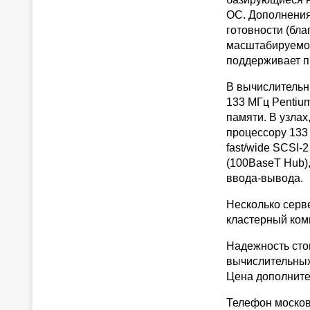
ОС. Дополнения
готовности (бла
масштабируемос
поддерживает п
В вычислительн
133 МГц Pentiu
памяти. В узла
процессору 133
fast/wide SCSI-
(100BaseT Hub)
ввода-вывода.
Несколько серв
кластерный ком
Надежность сто
вычислительных 
Цена дополните
Телефон московс