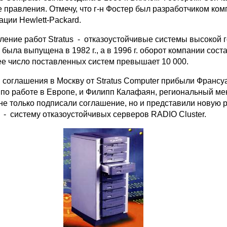
 правления. Отмечу, что г-н Фостер был разработчиком ко
ции Hewlett-Packard.
ление работ Stratus - отказоустойчивые системы высокой г
ыла выпущена в 1982 г., a в 1996 г. оборот компании сост
ее число поставленных систем превышает 10 000.
 соглашения в Москву от Stratus Computer прибыли Франсу
 по работе в Европе, и Филипп Калафаян, региональный м
не только подписали соглашение, но и представили новую 
 - систему отказоустойчивых серверов RADIO Cluster.