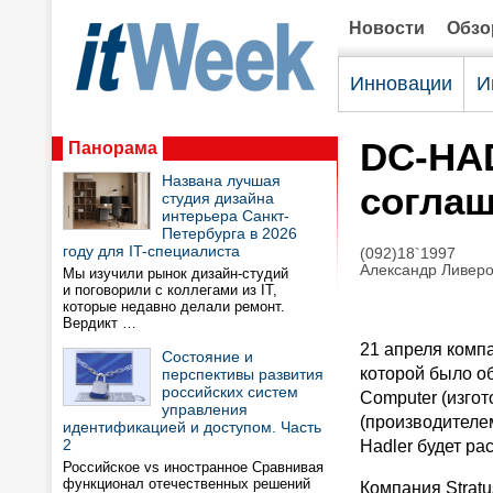
Новости
Обз
Инновации
И
DC-HAD
Панорама
Названа лучшая
соглаш
студия дизайна
интерьера Санкт-
Петербурга в 2026
году для IT-специалиста
(092)18`1997
Александр Ливеров
Мы изучили рынок дизайн-студий
и поговорили с коллегами из IT,
которые недавно делали ремонт.
Вердикт …
21 апреля комп
Состояние и
которой было о
перспективы развития
российских систем
Computer (изгот
управления
(производителем
идентификацией и доступом. Часть
2
Hadler будет ра
Российское vs иностранное Сравнивая
функционал отечественных решений
Компания Stratu