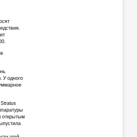
осят
ледствия.
оит
00.
 в
ень
. У одного
суммарное
Stratus
ппаратуры
к открытым
выпустила
сти этой