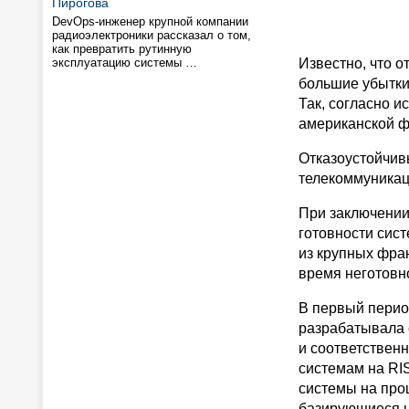
Пирогова
DevOps-инженер крупной компании
радиоэлектроники рассказал о том,
как превратить рутинную
эксплуатацию системы …
Известно, что 
большие убытки,
Так, согласно и
американской фи
Отказоустойчив
телекоммуникац
При заключении
готовности сист
из крупных фран
время неготовно
В первый период
разрабатывала 
и соответствен
системам на RIS
системы на проц
базирующиеся н