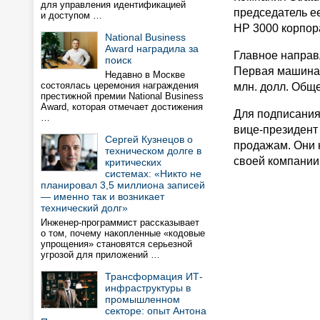
для управления идентификацией
председатель ее
и доступом …
HP 3000 корпора
National Business
Award наградила за
Главное направ
поиск
Первая машина б
Недавно в Москве
состоялась церемония награждения
млн. долл. Общ
престижной премии National Business
Award, которая отмечает достижения
Для подписания
…
вице-президент
Сергей Кузнецов о
продажам. Они 
техническом долге в
своей компании
критических
системах: «Никто не
планировал 3,5 миллиона записей
— именно так и возникает
технический долг»
Инженер-программист рассказывает
о том, почему накопленные «кодовые
упрощения» становятся серьезной
угрозой для приложений …
Трансформация ИТ-
инфраструктуры в
промышленном
секторе: опыт Антона