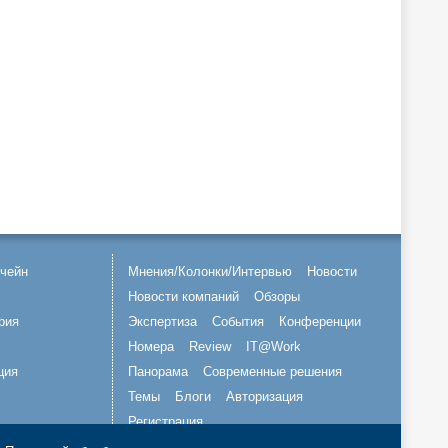
чейн
Мнения/Колонки/Интервью
Новости
Новости компаний
Обзоры
рия
Экспертиза
События
Конференции
Номера
Review
IT@Work
ция
Панорама
Современные решения
Темы
Блоги
Авторизация
Регистрация