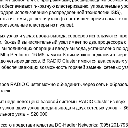
 обеспечивают n-кратную кластеризацию, управляемые ур
годаря использованию распределенной технологии ISIS),
ть системы до шести узлов (в настоящее время сама техн
роизвольные кластеры из n узлов).
ых узлах и узлах ввода-вывода серверов используются пр
m. Каждый вычислительный узел имеет по два процессора с
х, выполняющих операции ввода-вывода, установлено по о
 МГц Pentium с 16 Мб памяти. К ним можно подключить чере
2 до четырех дисков. В RADIO Cluster имеются два сетевых у
, обеспечивающих возможность горячей замены сетевых узл
еров RADIO Cluster можно объединить через сеть и образов
плекс.
ит недешево: цена базовой системы RADIO Cluster из двух
узлов, двух узлов ввода-вывода и двух сетевых узлов - $6
льного узла - $20 000.
кого представительства DC-Hadler Networks: (095) 201-793