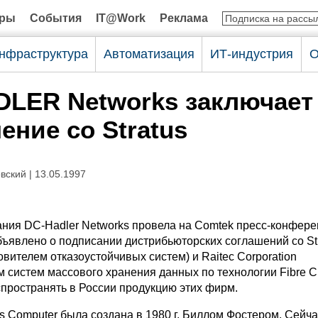
оры
События
IT@Work
Реклама
нфраструктура
Автоматизация
ИТ-индустрия
О
LER Networks заключает
ение со Stratus
ский | 13.05.1997
ания DC-Hadler Networks провела на Comtek пресс-конфере
бъявлено о подписании дистрибьюторских соглашений со St
овителем отказоустойчивых систем) и Raitec Corporation
 систем массового хранения данных по технологии Fibre C
спространять в России продукцию этих фирм.
s Computer была создана в 1980 г. Биллом Фостером. Сейча