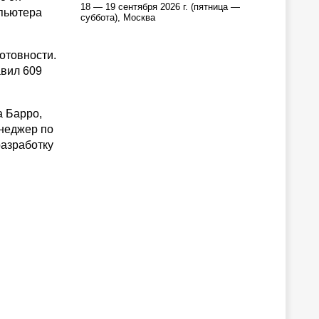
18 — 19 сентября 2026 г. (пятница —
мпьютера
суббота), Москва
отовности.
авил 609
а Барро,
енеджер по
разработку