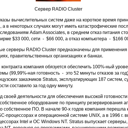
Сервер RADIO Cluster
отказы вычислительных систем даже на короткое время прин
 а в некоторых случаях могут иметь катастрофические пос
сследованиям Adam Associates, в среднем отказ питания ст
рме $33 000, сети - $66 000, а отказ компьютера - $166 0
ые серверы RADIO Cluster предназначены для применения
иях, правительственных организациях и банках.
 контракта компания обязуется обеспечить 100%-ный уров
емы (99,99%-ная готовность - это 52 минуты отказов за год)
цузских заказчиков Stratus, эксплуатирующих 187 систем, 
сти составило за год одну минуту.
 своей деятельности для обеспечения высокой готовности 
собственное оборудование по принципу резервирования а
но собственное ПО. В начале 90-х годов компания перешла 
C-процессорах и операционной системе UNIX, а в 1996 г. 
ессорах Intel и ОС Windows NT. Stratus выпускает серверы,
а NT, дополняя ее программами, расширяющими возможно