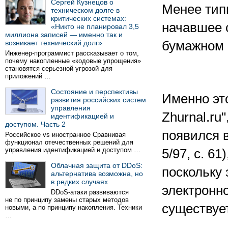
Сергей Кузнецов о
Менее типи
техническом долге в
критических системах:
начавшее 
«Никто не планировал 3,5
миллиона записей — именно так и
возникает технический долг»
бумажном 
Инженер-программист рассказывает о том,
почему накопленные «кодовые упрощения»
становятся серьезной угрозой для
приложений …
Состояние и перспективы
Именно эт
развития российских систем
управления
Zhurnal.ru
идентификацией и
доступом. Часть 2
появился 
Российское vs иностранное Сравнивая
функционал отечественных решений для
управления идентификацией и доступом …
5/97, c. 6
Облачная защита от DDoS:
поскольку 
альтернатива возможна, но
в редких случаях
электронно
DDoS-атаки развиваются
не по принципу замены старых методов
существует
новыми, а по принципу накопления. Техники
…