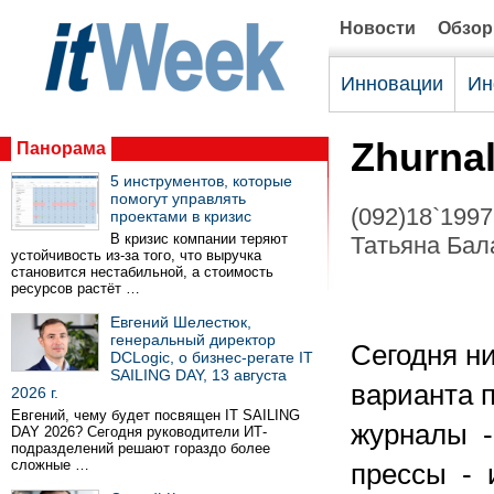
Новости
Обзо
Инновации
Ин
Zhurna
Панорама
5 инструментов, которые
помогут управлять
(092)18`1997
проектами в кризис
В кризис компании теряют
Татьяна Бала
устойчивость из-за того, что выручка
становится нестабильной, а стоимость
ресурсов растёт …
Евгений Шелестюк,
генеральный директор
Сегодня н
DCLogic, о бизнес-регате IT
SAILING DAY, 13 августа
варианта п
2026 г.
Евгений, чему будет посвящен IT SAILING
журналы -
DAY 2026? Сегодня руководители ИТ-
подразделений решают гораздо более
сложные …
прессы - 