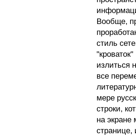
информаци
Вообще, п
проработа
стиль сете
"кроваток"
излиться н
все перем
литератур
мере русс
строки, ко
на экране 
странице,