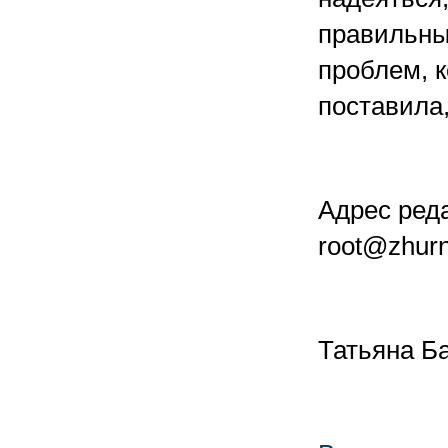
правильны
проблем, к
поставила
Адрес реда
root@zhurn
Татьяна Б