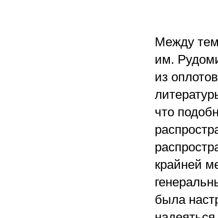
Между тем
им. Рудоми
из оплотов
литературы
что подоб
распростр
распростр
крайней ме
генеральн
была наст
надеяться,