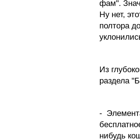
фам". Знач
Ну нет, эт
полтора до
уклонились
Из глубок
раздела "Б
- Элемента
бесплатно
нибудь кош