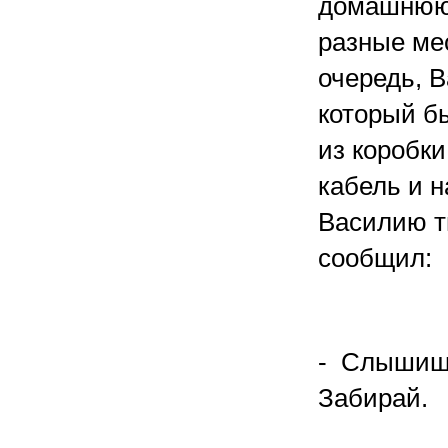
домашнюю 
разные ме
очередь, 
который бы
из коробк
кабель и н
Василию ты
сообщил:
- Слышишь,
Забирай.