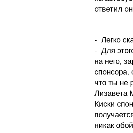
ответил он
- Легко ск
- Для этог
на него, з
спонсора, 
что ты не
Лизавета 
Киски спон
получаетс
никак обой