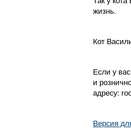
Так у кота
жизнь.
Кот Васил
Если у вас
и рознично
адресу: ro
Версия дл