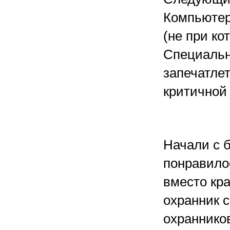
Компьютерн
(не при ко
Специальн
запечатле
критичной 
Начали с б
понравилос
вместо кр
охранник с
охранников