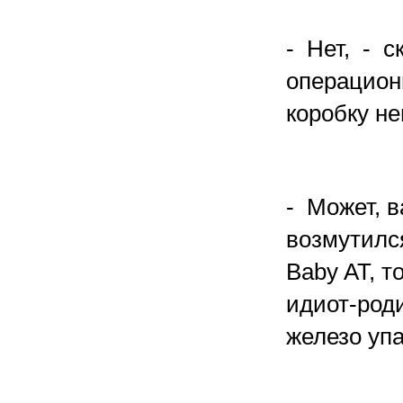
- Нет, - 
операцион
коробку не
- Может, в
возмутилс
Baby AT, т
идиот-роди
железо уп