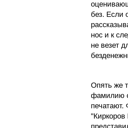
оценивающ
без. Если 
рассказыва
нос и к с
не везет 
безденежн
Опять же т
фамилию с
печатают.
"Киркоров
представил