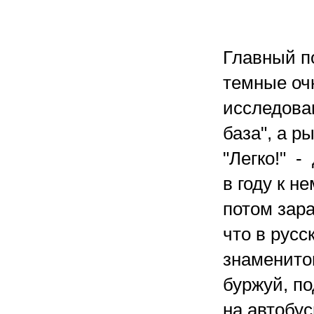
Главный п
темные очк
исследова
база", а р
"Легко!" -
в году к н
потом зар
что в русс
знаменитом
буржуй, п
на автобус