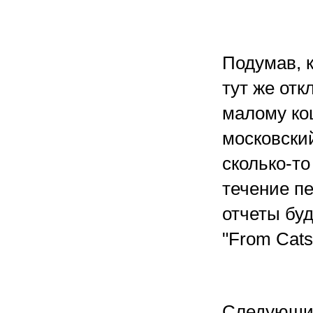
Подумав, к
тут же от
малому ко
московски
сколько-то
течение п
отчеты буд
"From Cats 
Следующим