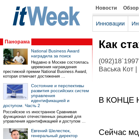
Новости
Обзо
Инновации
Ин
Как ст
Панорама
National Business Award
наградила за поиск
(092)18`1997
Недавно в Москве состоялась
церемония награждения
Васька Кот |
престижной премии National Business Award,
которая отмечает достижения …
Состояние и перспективы
развития российских систем
управления
В КОНЦЕ
идентификацией и
доступом. Часть 2
Российское vs иностранное Сравнивая
функционал отечественных решений для
управления идентификацией и доступом …
Сейчас мо
Евгений Шелестюк,
генеральный директор