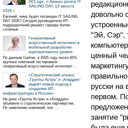
DCLogic, о бизнес-регате IT
редакцион
SAILING DAY, 13 августа
2026 г.
довольно о
Евгений, чему будет посвящен IT SAILING
DAY 2026? Сегодня руководители ИТ-
устроенны
подразделений решают гораздо более
сложные …
"Эй, Сэр",
Генеративный
искусственный интеллект в
компьютер
мобильной разработке
корпоративного уровня
ценный че
По данным Gartner, в 2025 году около 60%
крупных компаний тестировали
маркетингу
генеративный искусственный интеллект …
правильно 
«Стратегический альянс
„Группы Астра“ и „Аладдин“
задаёт новый подход к
русски на
созданию ИТ-
инфраструктуры в России»
первом. П
На днях «Группа Астра» и «Аладдин»
объявили о стратегическом партнёрстве.
предложен
По заявлению компаний, оно …
занятие "р
была еще 