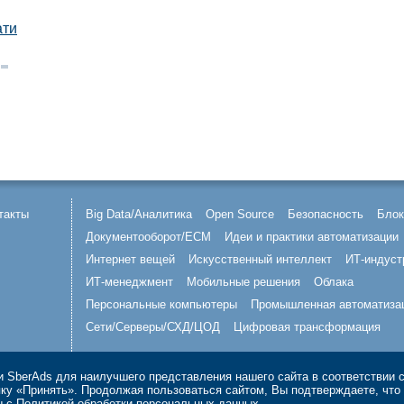
ати
такты
Big Data/Аналитика
Open Source
Безопасность
Блок
Документооборот/ECM
Идеи и практики автоматизации
Интернет вещей
Искусственный интеллект
ИТ-индуст
ИТ-менеджмент
Мобильные решения
Облака
Персональные компьютеры
Промышленная автоматиза
Сети/Серверы/СХД/ЦОД
Цифровая трансформация
 SberAds для наилучшего представления нашего сайта в соответствии 
опку «Принять». Продолжая пользоваться сайтом, Вы подтверждаете, чт
ы с
Политикой обработки персональных данных
.