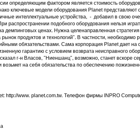
ссии определяющим фактором является стоимость оборудов
днако ключевые модели оборудования Planet представляют 
ичные интеллектуальные устройства, - добавил в свою оче
При распространении подобного оборудования нельзя играт
на демпинговых ценах. Нужна целенаправленная стратегия
 рынок продуктов и технологий". В частности, необходимо 
тийными обязательствами. Сама корпорация Planet дает на 
изненную гарантию с условием возврата неисправного обо
 сказал г-н Власов, "Ниеншанц", возможно, станет вскоре 
 и возьмет на себя обязательства по обеспечению пожизнен
t: http://www. planet.com.tw. Телефон фирмы INPRO Compute
ва