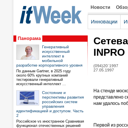
Новости
Обз
Инновации
И
Сетева
Панорама
Генеративный
INPRO 
искусственный
интеллект в
мобильной
разработке корпоративного уровня
(094)20`1997
27.05.1997
По данным Gartner, в 2025 году
около 60% крупных компаний
тестировали генеративный
искусственный интеллект …
На стенде моск
Состояние и
представлено се
перспективы развития
российских систем
нам удалось по
управления
идентификацией и доступом. Часть
2
Российское vs иностранное Сравнивая
Первой из росси
функционал отечественных решений