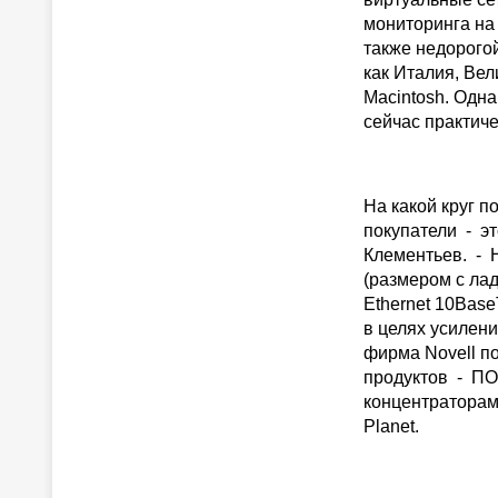
мониторинга на
также недорогой
как Италия, Вел
Macintosh. Одна
сейчас практич
На какой круг 
покупатели - эт
Клементьев. - 
(размером с ла
Ethernet 10Base
в целях усилени
фирма Novell п
продуктов - ПО 
концентраторами
Planet.