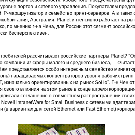
 уровне портов и сетевого управления. Покупателям предла
 IP-маршрутизатор и семейство принт-серверов. А в таких 
икобритания, Австралия, Planet интенсивно работает на ры
ко, по мнению г-на Чена, для России этот сегмент российск
ески бесперспективен.
потребителей рассчитывают российские партнеры Planet? "
о компании из сферы малого и среднего бизнеса, - считает 
Нам представляется особо интересным семейство миниат
донь) наращиваемых концентраторов уровня рабочих групп 
T, изначально ориентированных на рынок SoHo". Г-н Чен от
я своего влияния на этом рынке в конце апреля корпорация
одписали соглашение о совместном распространении своих
Novell IntranetWare for Small Business с сетевыми адаптера
 (в вариантах для сетей Ethernet или Fast Ethernet) корпор