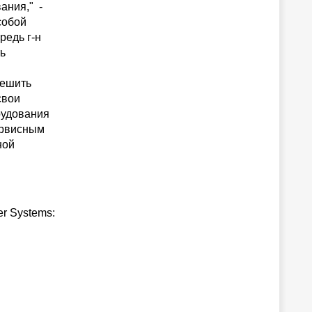
ания," -
собой
редь г-н
ь
решить
свои
рудования
сервисным
ной
r Systems: