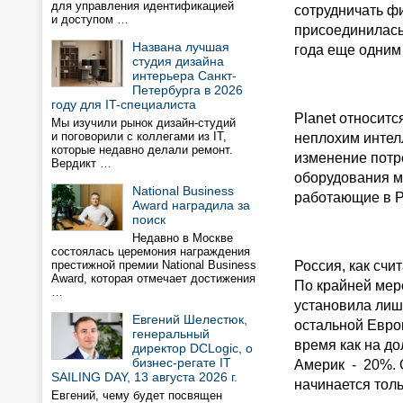
для управления идентификацией
сотрудничать фи
и доступом …
присоединилась
Названа лучшая
года еще одним
студия дизайна
интерьера Санкт-
Петербурга в 2026
году для IT-специалиста
Planet относит
Мы изучили рынок дизайн-студий
и поговорили с коллегами из IT,
неплохим интел
которые недавно делали ремонт.
изменение потр
Вердикт …
оборудования м
National Business
работающие в Р
Award наградила за
поиск
Недавно в Москве
состоялась церемония награждения
престижной премии National Business
Россия, как счи
Award, которая отмечает достижения
По крайней мер
…
установила лиш
Евгений Шелестюк,
остальной Европ
генеральный
время как на до
директор DCLogic, о
бизнес-регате IT
Америк - 20%. 
SAILING DAY, 13 августа 2026 г.
начинается толь
Евгений, чему будет посвящен