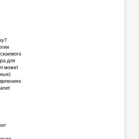
ку?
огии
ускаемого
ра для
et может
ьные)
зделениях
anet
жет
нкции