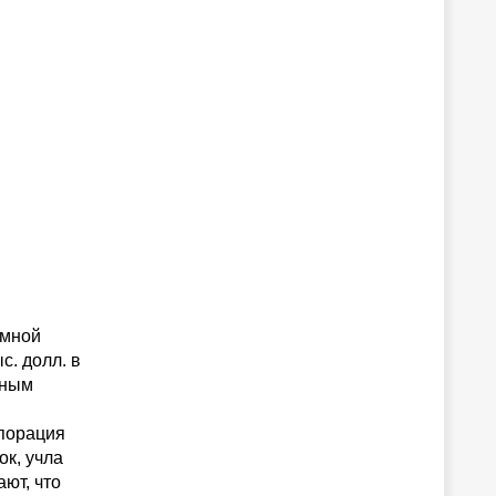
емной
с. долл. в
чным
рпорация
ок, учла
ют, что