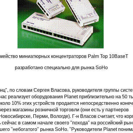
мейство миниатюрных концентраторов Palm Top 10BaseT
разработано специально для рынка SoHo
ц", по словам Сергея Власова, руководителя группы сист
час реализует оборудования Planet приблизительно на 50 ты
около 10% этих устройств продается непосредственно коне
ерез магазины розничной торговли (они есть у партнеров
овосибирске, Перми, Вологде). Г-н Власов считает, что ко
ь сейчас в самом начале своего "похода" на российский рын
его "небогатого" рынка SoHo. "Руководители Planet понима