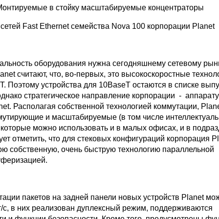
Монтируемые в стойку масштабируемые концентраторы
 сетей Fast Ethernet семейства Nova 100 корпорации Planet
альность оборудования нужна сегодняшнему сетевому рын
net считают, что, во-первых, это высокоскоростные технол
T. Поэтому устройства для 10BaseT остаются в списке вып
однако стратегическое направление корпорации - аппарату
rnet. Располагая собственной технологией коммутации, Plan
мутирующие и масштабируемые (в том числе интеллектуал
 которые можно использовать и в малых офисах, и в подра
ет отметить, что для стековых конфигураций корпорация Pl
ою собственную, очень быструю технологию параллельной
уферизацией.
ации пакетов на задней панели новых устройств Planet мо
т/с, в них реализован дуплексный режим, поддерживаются
ти и функции безопасности. Кроме того, предусмотрены фу