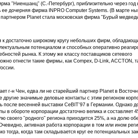
рма "Ниеншанц" (С.-Петербург), приблизительно через год 
 ее дочерняя фирма INPRO Computer Systems. (В марте н
 партнером Planet стала московская фирма "Бурый медведь
ся к достаточно широкому кругу небольших фирм, обладающ
лектуальным потенциалом и способных оперативно реагир
ебностей рынка. К этому же классу поставщиков сетевого
ожно отнести такие фирмы, как Compex, D-Link, ACCTON, т
оссии.
тает г-н Чен, едва ли не старейший партнер Planet в Восточ
е другие значимые деловые контакты с этим регионом корп
ь после весенней выставки CeBIT’97 в Германии. Однако д
ы в обороте корпорации достаточно велика и составляет 4
лю своего "родного" региона приходится 25%, а на долю об
Очевидно, активная работа корпорации в том или ином рег
ко тогда, когда там складывается круг ее потенциальных зак