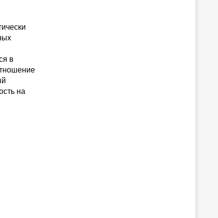
тически
ных
ся в
отношение
ый
ость на