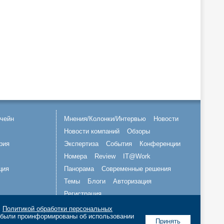
чейн
Мнения/Колонки/Интервью
Новости
Новости компаний
Обзоры
рия
Экспертиза
События
Конференции
Номера
Review
IT@Work
ция
Панорама
Современные решения
Темы
Блоги
Авторизация
Регистрация
с
Политикой обработки персональных
Подписывайтесь на нас
о были проинформированы об использовании
Принять