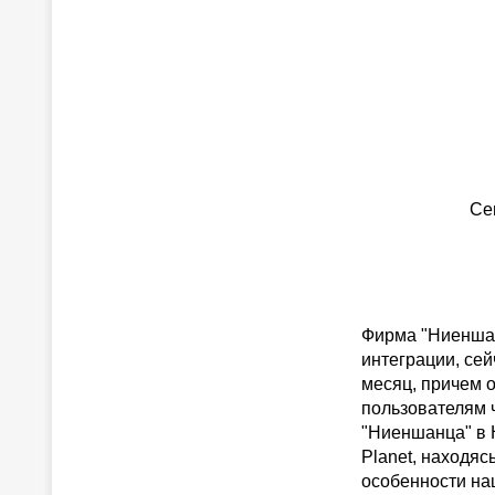
Се
Фирма "Ниеншан
интеграции, сей
месяц, причем 
пользователям ч
"Ниеншанца" в Н
Planet, находяс
особенности наш