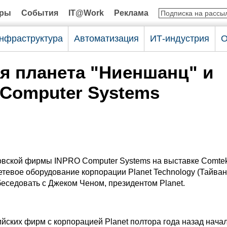
оры
События
IT@Work
Реклама
нфраструктура
Автоматизация
ИТ-индустрия
О
я планета "Ниеншанц" и
Computer Systems
овской фирмы INPRO Computer Systems на выставке Comte
тевое оборудование корпорации Planet Technology (Тайван
беседовать с Джеком Ченом, президентом Planet.
йских фирм с корпорацией Planet полтора года назад нача