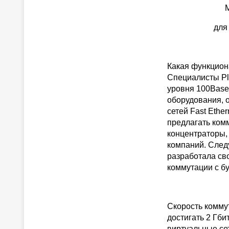
для
Какая функцион
Специалисты Pla
уровня 100Base
оборудования, 
сетей Fast Ethe
предлагать ком
концентраторы,
компаний. Следу
разработала св
коммутации с б
Скорость коммут
достигать 2 Гби
виртуальные се