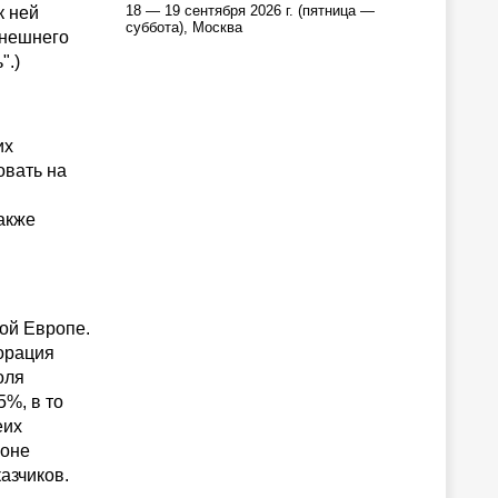
18 — 19 сентября 2026 г. (пятница —
к ней
суббота), Москва
ынешнего
".)
их
овать на
акже
ной Европе.
орация
оля
5%, в то
еих
ионе
азчиков.