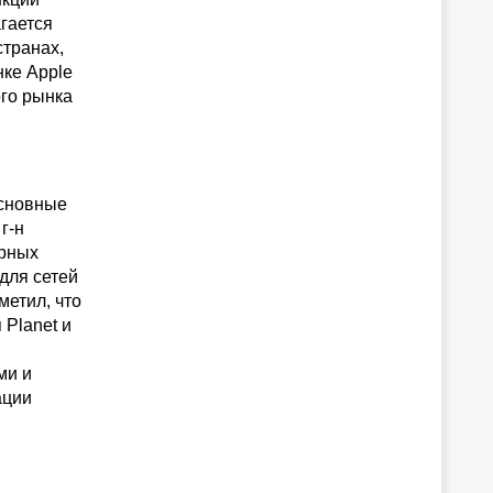
гается
странах,
нке Apple
ого рынка
Основные
г-н
юрных
для сетей
метил, что
 Planet и
ми и
ации