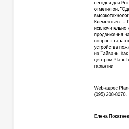
сегодня для Ро
отметил он. "О
высокотехнолог
Клементьев. - 
исключительно 
продвижения на
вопрос с гаран
устройства пож
на Тайвань. Как
центром Planet
гарантии.
Web-адрес Plane
(095) 208-8070.
Елена Покатае