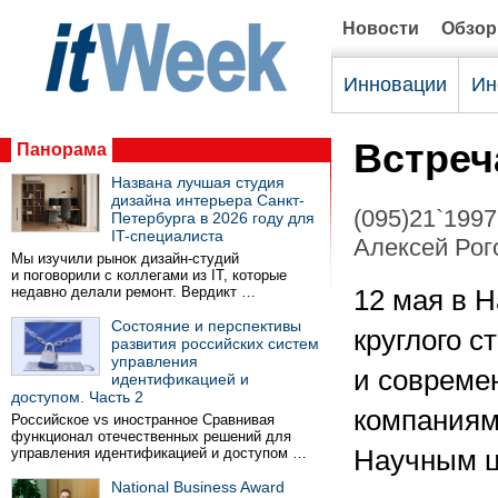
Новости
Обзо
Инновации
Ин
Встреч
Панорама
Названа лучшая студия
дизайна интерьера Санкт-
(095)21`1997
Петербурга в 2026 году для
IT-специалиста
Алексей Рого
Мы изучили рынок дизайн-студий
и поговорили с коллегами из IT, которые
недавно делали ремонт. Вердикт …
12 мая в 
Состояние и перспективы
круглого 
развития российских систем
управления
и совреме
идентификацией и
доступом. Часть 2
компаниями
Российское vs иностранное Сравнивая
функционал отечественных решений для
управления идентификацией и доступом …
Научным ц
National Business Award