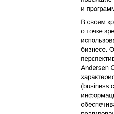
и програм
В своем к
о точке зр
использов
бизнесе. О
перспекти
Andersen C
характерис
(business 
информаци
обеспечив
реагирован