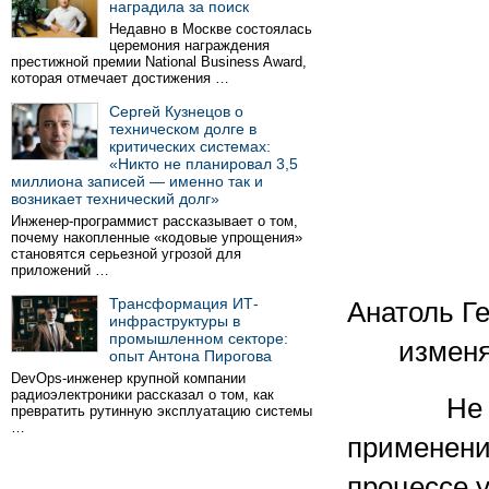
наградила за поиск
Недавно в Москве состоялась
церемония награждения
престижной премии National Business Award,
которая отмечает достижения …
Сергей Кузнецов о
техническом долге в
критических системах:
«Никто не планировал 3,5
миллиона записей — именно так и
возникает технический долг»
Инженер-программист рассказывает о том,
почему накопленные «кодовые упрощения»
становятся серьезной угрозой для
приложений …
Трансформация ИТ-
Анатоль Г
инфраструктуры в
промышленном секторе:
изменя
опыт Антона Пирогова
DevOps-инженер крупной компании
радиоэлектроники рассказал о том, как
Не секре
превратить рутинную эксплуатацию системы
…
применени
процессе 