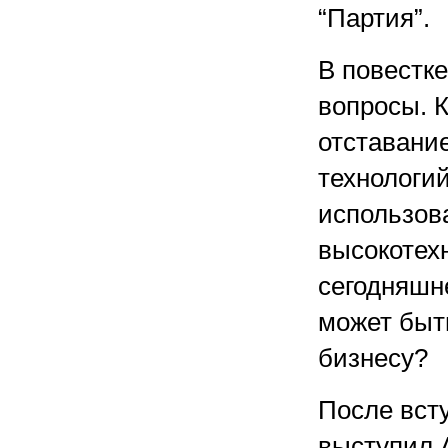
“Партия”.
В повестк
вопросы. К
отставани
технологи
использов
высокотех
сегодняшн
может быт
бизнесу?
После вст
выступил 