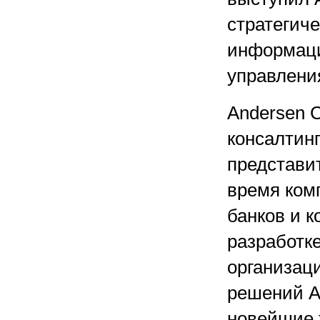
стратегич
информаци
управления
Andersen C
консалтин
представит
время ком
банков и к
разработке
организац
решений An
новейшие т