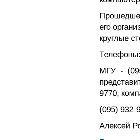
Прошедшее
его орган
круглые ст
Телефоны:
МГУ - (095
представит
9770, комп
(095) 932-
Алексей Р