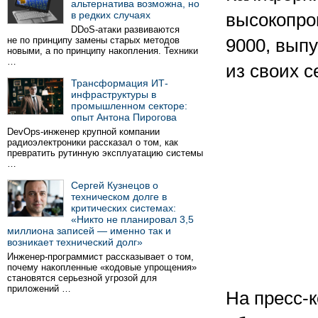
альтернатива возможна, но
в редких случаях
высокопро
DDoS-атаки развиваются
не по принципу замены старых методов
9000, выпу
новыми, а по принципу накопления. Техники
…
из своих с
Трансформация ИТ-
инфраструктуры в
промышленном секторе:
опыт Антона Пирогова
DevOps-инженер крупной компании
радиоэлектроники рассказал о том, как
превратить рутинную эксплуатацию системы
…
Сергей Кузнецов о
техническом долге в
критических системах:
«Никто не планировал 3,5
миллиона записей — именно так и
возникает технический долг»
Инженер-программист рассказывает о том,
почему накопленные «кодовые упрощения»
становятся серьезной угрозой для
приложений …
На пресс-