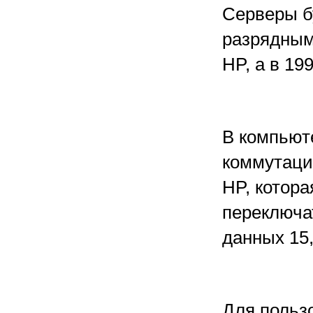
Серверы б
разрядным
HP, а в 19
В компьют
коммутаци
HP, котор
переключа
данных 15,
Для польз