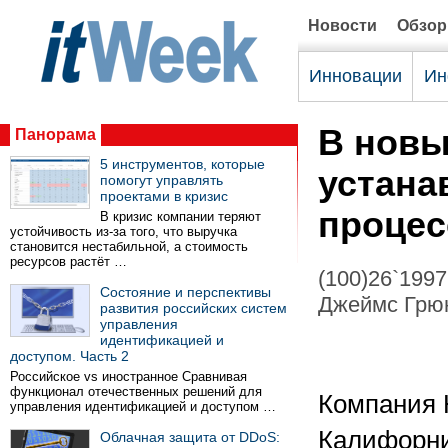
Новости
Обзо
Инновации
Ин
В новы
Панорама
5 инструментов, которые
устана
помогут управлять
проектами в кризис
процес
В кризис компании теряют
устойчивость из-за того, что выручка
становится нестабильной, а стоимость
ресурсов растёт …
(100)26`1997
Состояние и перспективы
Джеймс Грюн
развития российских систем
управления
идентификацией и
доступом. Часть 2
Российское vs иностранное Сравнивая
функционал отечественных решений для
Компания H
управления идентификацией и доступом …
Калифорни
Облачная защита от DDoS: