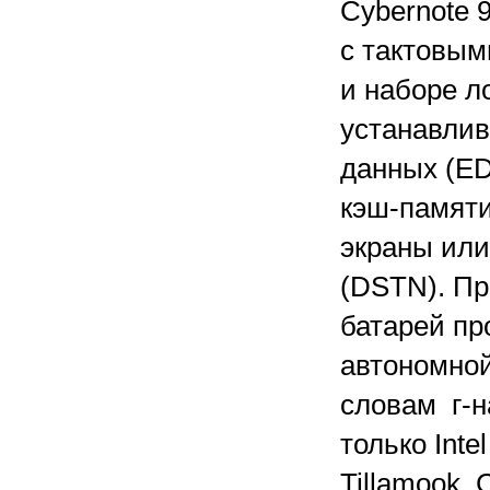
Cybernote 
с тактовым
и наборе ло
устанавли
данных (ED
кэш-памяти
экраны ил
(DSTN). Пр
батарей п
автономной
словам г-н
только Int
Tillamook,