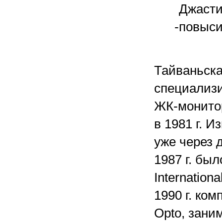
Джасти
-повыси
Тайваньска
специализи
ЖК-монитор
в 1981 г. И
уже через 
1987 г. бы
Internation
1990 г. ко
Opto, зани