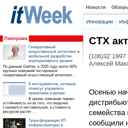
Новости
Обзор
Инновации
Инф
CTX ак
Панорама
Генеративный
искусственный интеллект в
(106)32`1997
мобильной разработке
корпоративного уровня
Алексей Мак
По данным Gartner, в 2025 году около 60%
крупных компаний тестировали
генеративный искусственный интеллект …
5 инструментов, которые
помогут управлять
Осенью нач
проектами в кризис
В кризис компании теряют
дистрибьют
устойчивость из-за того, что выручка
становится нестабильной, а стоимость
семейства 
ресурсов растёт …
Трансформация ИТ-
сообщили н
инфраструктуры в