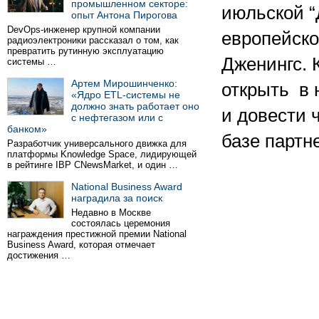
промышленном секторе:
июльской “
опыт Антона Пирогова
DevOps-инженер крупной компании
европейско
радиоэлектроники рассказал о том, как
превратить рутинную эксплуатацию
Дженингс. 
системы …
Артем Мирошинченко:
открыть в 
«Ядро ETL-системы не
должно знать работает оно
и довести 
с нефтегазом или с
банком»
базе партне
Разработчик универсального движка для
платформы Knowledge Space, лидирующей
в рейтинге IBP CNewsMarket, и один …
National Business Award
наградила за поиск
Недавно в Москве
состоялась церемония
награждения престижной премии National
Business Award, которая отмечает
достижения …