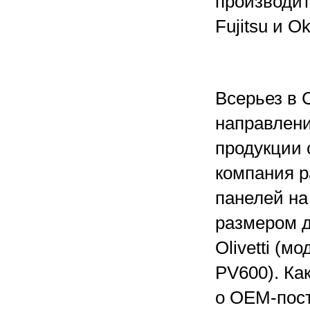
производите
Fujitsu и Ok
Всерьез в 
направлен
продукции 
компания р
панелей на
размером д
Olivetti (м
PV600). Ка
о OEM-пост