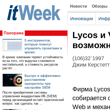
Новости
Обзоры
Инновации
Инфр
Lycos и 
Панорама
5 инструментов,
возможн
которые помогут
управлять проектами в
кризис
В кризис компании теряют устойчивость
(106)32`1997
из-за того, что выручка становится
Джим Керстетте
нестабильной, а стоимость ресурсов
растёт …
Быстро и эффективно:
расставляем
приоритеты при
настройке SIEM
Фирма Lycos
После приобретения системы
управления инцидентами ИБ (SIEM)
собирается 
перед организацией встаёт практический
вопрос: как сделать так …
Web и механ