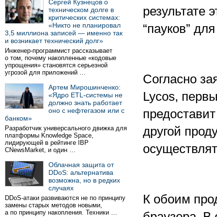
Сергей Кузнецов о
результате 
техническом долге в
критических системах:
«Никто не планировал
“пауков” для
3,5 миллиона записей — именно так
и возникает технический долг»
Инженер-программист рассказывает
о том, почему накопленные «кодовые
упрощения» становятся серьезной
угрозой для приложений …
Согласно за
Артем Мирошинченко:
Lycos, первы
«Ядро ETL-системы не
должно знать работает
оно с нефтегазом или с
предоставит
банком»
Разработчик универсального движка для
другой проду
платформы Knowledge Space,
лидирующей в рейтинге IBP
осуществлят
CNewsMarket, и один …
Облачная защита от
DDoS: альтернатива
возможна, но в редких
случаях
К обоим про
DDoS-атаки развиваются не по принципу
замены старых методов новыми,
а по принципу накопления. Техники …
браузера. В 