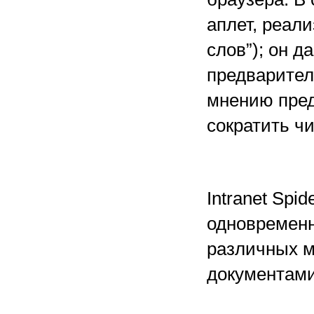
аплет, реал
слов”); он 
предварител
мнению пред
сократить ч
Intranet Spi
одновременн
различных м
документами