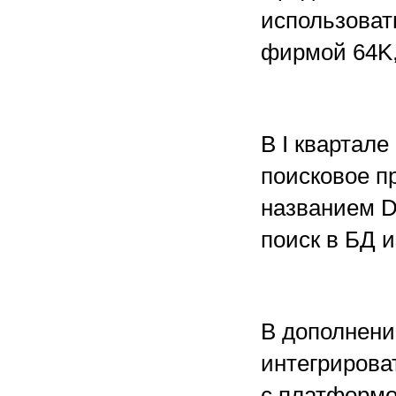
использоват
фирмой 64K,
В I квартале
поисковое п
названием D
поиск в БД 
В дополнени
интегрирова
с платформо