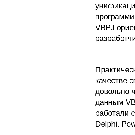
унификаци
программи
VBPJ орие
разработчи
Практическ
качестве с
довольно ч
данным VB
работали с
Delphi, Po