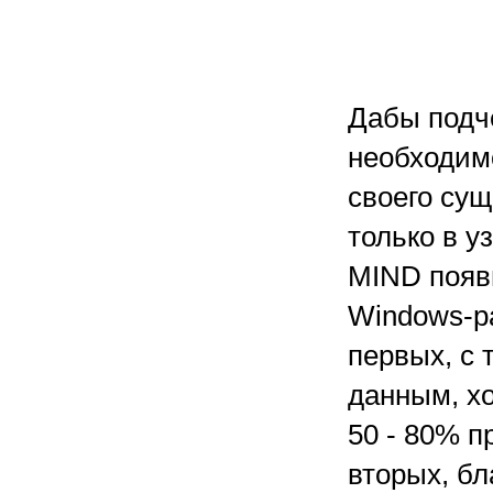
Дабы подче
необходимо
своего су
только в у
MIND появи
Windows-ра
первых, с 
данным, хо
50 - 80% 
вторых, бл