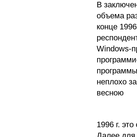
В заключен
объема раз
конце 1996
респонден
Windows-п
программи
программы
неплохо з
весною
1996 г. э
Далее для 