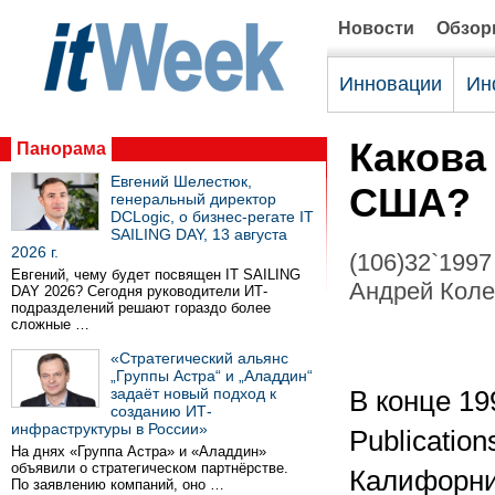
Новости
Обзо
Инновации
Ин
Какова
Панорама
Евгений Шелестюк,
США?
генеральный директор
DCLogic, о бизнес-регате IT
SAILING DAY, 13 августа
2026 г.
(106)32`1997
Евгений, чему будет посвящен IT SAILING
Андрей Коле
DAY 2026? Сегодня руководители ИТ-
подразделений решают гораздо более
сложные …
«Стратегический альянс
„Группы Астра“ и „Аладдин“
задаёт новый подход к
В конце 19
созданию ИТ-
инфраструктуры в России»
Publicatio
На днях «Группа Астра» и «Аладдин»
объявили о стратегическом партнёрстве.
Калифорни
По заявлению компаний, оно …