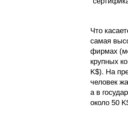
“сертифика
Что касает
самая выс
фирмах (ме
крупных ко
K$). На пр
человек жа
а в госуда
около 50 K