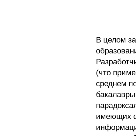
В целом з
образовани
Разработч
(что приме
среднем по
бакалавры -
парадоксал
имеющих с
информацио