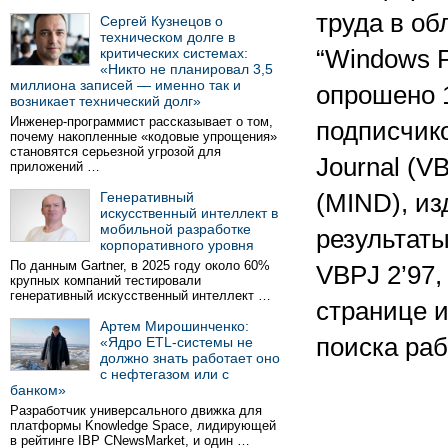
труда в о
Сергей Кузнецов о
техническом долге в
критических системах:
“Windows P
«Никто не планировал 3,5
миллиона записей — именно так и
опрошено 1
возникает технический долг»
Инженер-программист рассказывает о том,
подписчико
почему накопленные «кодовые упрощения»
становятся серьезной угрозой для
Journal (VB
приложений …
Генеративный
(MIND), и
искусственный интеллект в
мобильной разработке
результат
корпоративного уровня
По данным Gartner, в 2025 году около 60%
VBPJ 2’97
крупных компаний тестировали
генеративный искусственный интеллект …
странице 
Артем Мирошинченко:
поиска раб
«Ядро ETL-системы не
должно знать работает оно
с нефтегазом или с
банком»
Разработчик универсального движка для
платформы Knowledge Space, лидирующей
в рейтинге IBP CNewsMarket, и один …