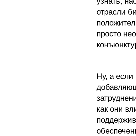
узнать, на
отрасли б
положител
просто не
конъюнкту
Ну, а если
добавляющи
затруднени
как они вл
поддержив
обеспечени