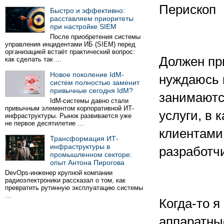
Перископ
Быстро и эффективно:
расставляем приоритеты
при настройке SIEM
После приобретения системы
управления инцидентами ИБ (SIEM) перед
организацией встаёт практический вопрос:
Должен при
как сделать так …
Новое поколение IdM-
нуждаюсь 
систем полностью заменит
привычные сегодня IdM?
занимаютс
IdM-системы давно стали
привычным элементом корпоративной ИТ-
услуги, в 
инфраструктуры. Рынок развивается уже
не первое десятилетие …
клиентами 
Трансформация ИТ-
инфраструктуры в
разработч
промышленном секторе:
опыт Антона Пирогова
DevOps-инженер крупной компании
радиоэлектроники рассказал о том, как
превратить рутинную эксплуатацию системы
…
Когда-то я
аппаратны