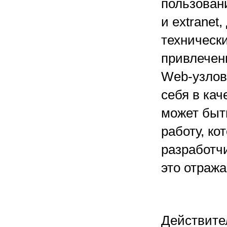
пользовани
и extranet
техническ
привлечен
Web-узлов
себя в кач
может быт
работу, ко
разработчи
это отража
Действите