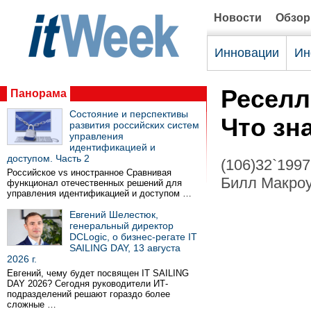
Новости
Обзо
Инновации
Ин
Реселл
Панорама
Состояние и перспективы
Что зн
развития российских систем
управления
идентификацией и
доступом. Часть 2
(106)32`1997
Российское vs иностранное Сравнивая
Билл Макроу
функционал отечественных решений для
управления идентификацией и доступом …
Евгений Шелестюк,
генеральный директор
DCLogic, о бизнес-регате IT
SAILING DAY, 13 августа
2026 г.
Евгений, чему будет посвящен IT SAILING
DAY 2026? Сегодня руководители ИТ-
подразделений решают гораздо более
сложные …