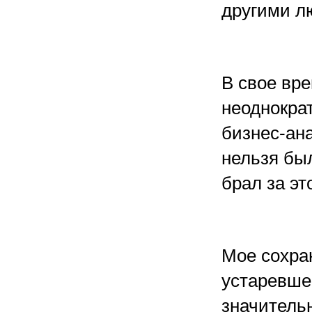
другими лю
В свое вре
неоднокра
бизнес-ан
нельзя был
брал за эт
Мое сохран
устаревше
значительн