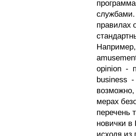
программам
службами.
правилах о
стандартн
Например, 
amusement
opinion -
business -
возможно, 
мерах безо
перечень 
новички в 
исходя из 