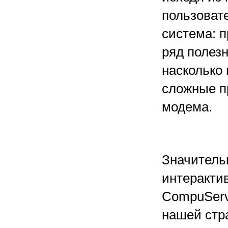
пользоват
система: п
ряд полез
насколько
сложные п
модема.
Значитель
интеракти
CompuServe
нашей стра