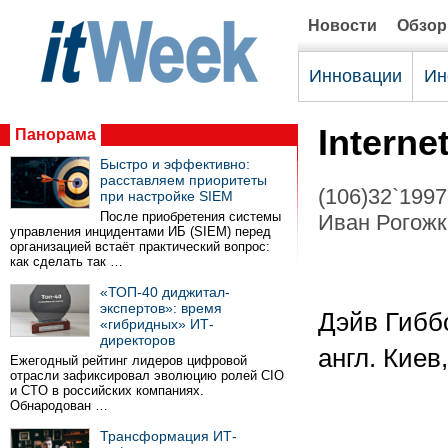
Новости
Обзо
Инновации
Ин
Interne
Панорама
Быстро и эффективно:
расставляем приоритеты
(106)32`1997
при настройке SIEM
После приобретения системы
Иван Рогожки
управления инцидентами ИБ (SIEM) перед
организацией встаёт практический вопрос:
как сделать так …
«ТОП-40 диджитал-
экспертов»: время
Дэйв Гиббо
«гибридных» ИТ-
директоров
англ. Киев
Ежегодный рейтинг лидеров цифровой
отрасли зафиксировал эволюцию ролей CIO
и CTO в российских компаниях.
Обнародован …
Трансформация ИТ-