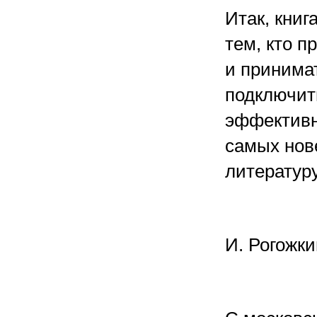
Итак, книг
тем, кто п
и принима
подключить
эффективно
самых нов
литерату
И. Рогожки