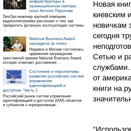
инфраструктуры в
Новая кни
промышленном секторе:
опыт Антона Пирогова
киевским и
DevOps-инженер крупной компании
радиоэлектроники рассказал о том, как
новичкам 
превратить рутинную эксплуатацию системы
…
сегодня тр
National Business Award
наградила за поиск
неподготов
Недавно в Москве состоялась
церемония награждения
Сетью и р
престижной премии National Business Award,
которая отмечает достижения …
службами.
Состояние и перспективы
развития российских систем
от америка
управления
идентификацией и
книги на р
доступом. Часть 1
Российский рынок систем управления
значитель
идентификацией и доступом (IAM) объектов
и субъектов к корпоративным …
“Использо