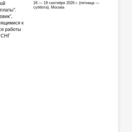
18 — 19 сентября 2026 г. (пятница —
ной
суббота), Москва
платы”.
овик”,
сящимися к
Все работы
e СНГ