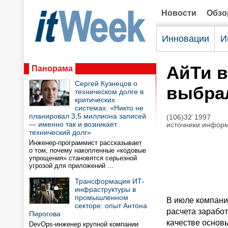
Новости
Обз
Инновации
И
АйТи в
Панорама
Сергей Кузнецов о
выбра
техническом долге в
критических
системах: «Никто не
планировал 3,5 миллиона записей
(106)32`1997
— именно так и возникает
источники информ
технический долг»
Инженер-программист рассказывает
о том, почему накопленные «кодовые
упрощения» становятся серьезной
угрозой для приложений …
Трансформация ИТ-
инфраструктуры в
промышленном
В июле компани
секторе: опыт Антона
расчета заработ
Пирогова
качестве основ
DevOps-инженер крупной компании