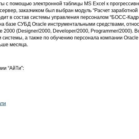
ты с помощью электронной таблицы MS Excel к прогрессив
сервер, заказчиком был выбран модуль “Расчет заработной 
одит в состав системы управления персоналом “БОСС-Кадр
на базе СУБД Oracle инструментальными средствами, отно
e 2000 (Designer/2000, Developer/2000, Programmer/2000). 
 системы, а также по обучению персонала компании Oracl
льше месяца.
ии “АйТи”:
ати