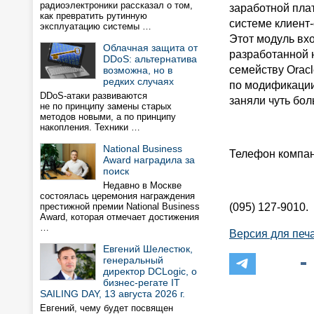
радиоэлектроники рассказал о том,
заработной пла
как превратить рутинную
системе клиент-
эксплуатацию системы …
Этот модуль вх
Облачная защита от
разработанной 
DDoS: альтернатива
семейству Oracl
возможна, но в
редких случаях
по модификации
DDoS-атаки развиваются
заняли чуть бо
не по принципу замены старых
методов новыми, а по принципу
накопления. Техники …
National Business
Телефон компан
Award наградила за
поиск
Недавно в Москве
состоялась церемония награждения
престижной премии National Business
(095) 127-9010.
Award, которая отмечает достижения
…
Версия для печ
Евгений Шелестюк,
генеральный
директор DCLogic, о
бизнес-регате IT
SAILING DAY, 13 августа 2026 г.
Евгений, чему будет посвящен