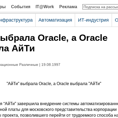
оры
События
IT@Work
Реклама
нфраструктура
Автоматизация
ИТ-индустрия
О
ыбрала Oracle, а Oracle
ла АйТи
ационные Различные | 19.08.1997
”АйТи” выбрала Oracle, а Oracle выбрала ”АйТи”
я “АйТи” завершила внедрение системы автоматизированн
ной платы для московского представительства корпорации 
ы проекта, позволившего перейти от трудоемкого способа н