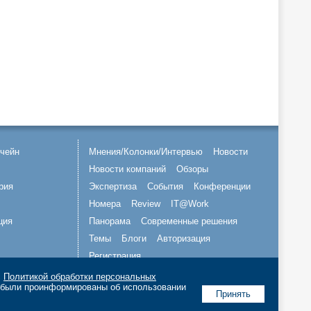
чейн
Мнения/Колонки/Интервью
Новости
Новости компаний
Обзоры
рия
Экспертиза
События
Конференции
Номера
Review
IT@Work
ция
Панорама
Современные решения
Темы
Блоги
Авторизация
Регистрация
с
Политикой обработки персональных
Подписывайтесь на нас
о были проинформированы об использовании
Принять