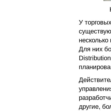
У торговы
существуют
несколько 
Для них б
Distributi
планирова
Действител
управлени
разработчи
другие, б