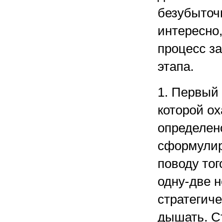
безубыточ
интересно,
процесс за
этапа.
1. Первый 
которой ох
определено
сформулир
поводу тог
одну-две н
стратегиче
дышать. Ст