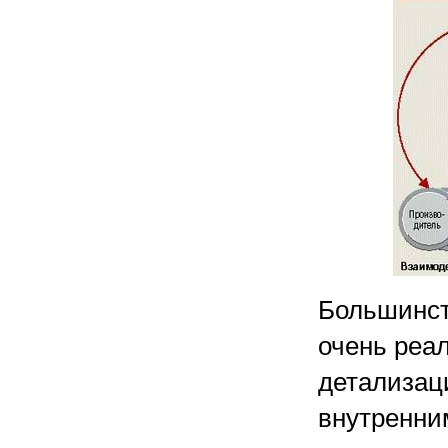
Большинст
очень реа
детализац
внутренни