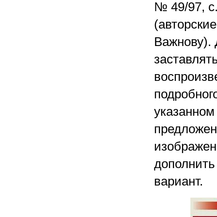
№ 49/97, с
(авторски
Важнову). 
заставлят
воспроизве
подробног
указанном
предложен
изображенн
дополнить 
вариант.