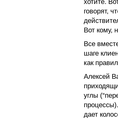
хотите. Во
говорят, ч
действител
Вот кому, 
Все вместе
шаге клиен
как правил
Алексей Ва
приходящи
углы (“пер
процессы).
дает коло