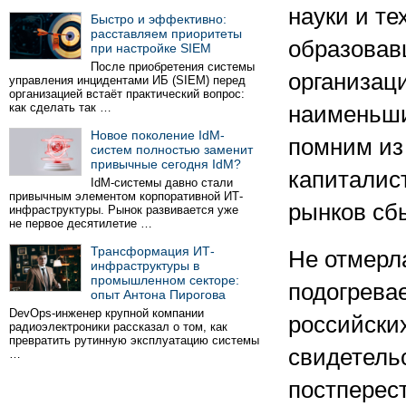
науки и те
Быстро и эффективно:
расставляем приоритеты
образовав
при настройке SIEM
После приобретения системы
организац
управления инцидентами ИБ (SIEM) перед
организацией встаёт практический вопрос:
как сделать так …
наименьши
Новое поколение IdM-
помним из
систем полностью заменит
привычные сегодня IdM?
капиталис
IdM-системы давно стали
привычным элементом корпоративной ИТ-
рынков сб
инфраструктуры. Рынок развивается уже
не первое десятилетие …
Трансформация ИТ-
Не отмерла
инфраструктуры в
промышленном секторе:
подогрева
опыт Антона Пирогова
DevOps-инженер крупной компании
российски
радиоэлектроники рассказал о том, как
превратить рутинную эксплуатацию системы
свидетельс
…
постперес