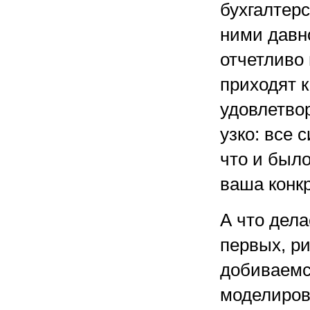
бухгалтер
ними давно
отчетливо
приходят 
удовлетво
узко: все 
что и было
ваша конкр
А что дел
первых, р
добиваемся
моделиров