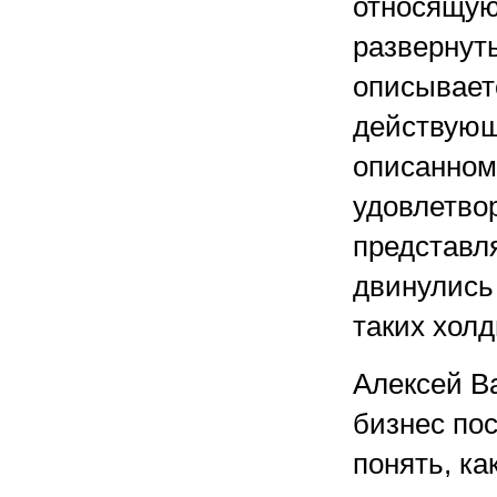
относящую
развернуть
описываетс
действующ
описанном
удовлетво
представля
двинулись
таких холд
Алексей Ва
бизнес пос
понять, ка