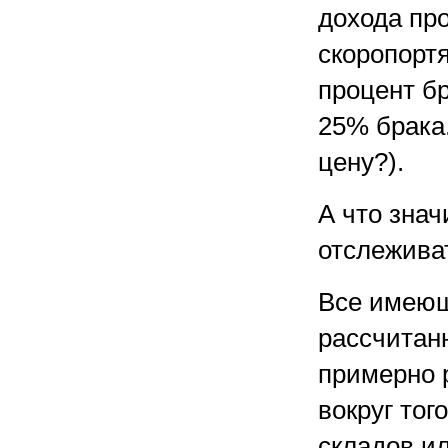
дохода пр
скоропорт
процент бр
25% брака.
цену?).
А что зна
отслежива
Все имеющ
рассчитан
примерно 
вокруг тог
складов и