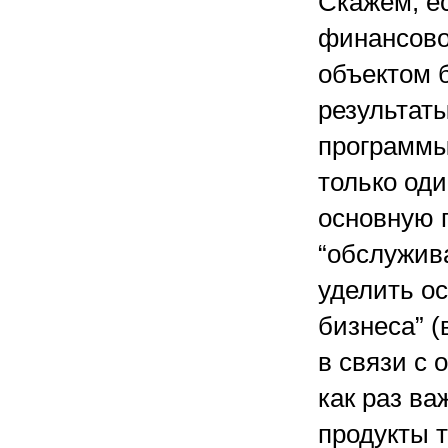
Скажем, е
финансово
объектом 
результат
программы
только од
основную п
“обслужив
уделить о
бизнеса” (
в связи с
как раз ва
продукты т