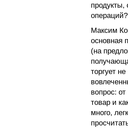
продукты,
операций?
Максим Кос
основная п
(на предл
получающа
торгует не
вовлеченн
вопрос: от
товар и ка
много, лег
просчитать