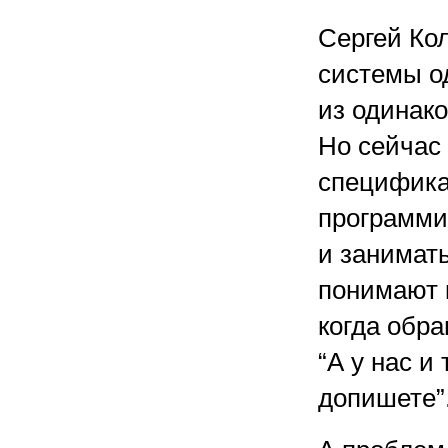
Сергей Кол
системы о
из одинако
Но сейчас
специфика
программис
и занимать
понимают 
когда обр
“А у нас и 
допишете”