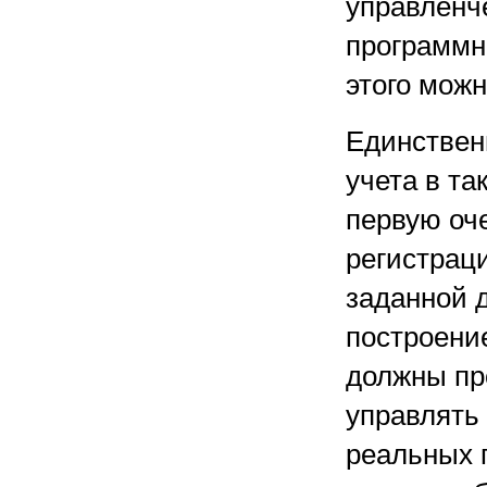
управленче
программн
этого можн
Единствен
учета в та
первую оч
регистрац
заданной 
построени
должны про
управлять
реальных 