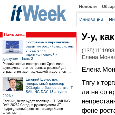
Новости
Обзо
Инновации
Ин
У-у, ка
Панорама
Состояние и перспективы
развития российских систем
(135)11`1998
управления
идентификацией и
Елена Монах
доступом. Часть 2
Российское vs иностранное Сравнивая
функционал отечественных решений для
Елена Мон
управления идентификацией и доступом …
Евгений Шелестюк,
Тягу к тор
генеральный директор
DCLogic, о бизнес-регате IT
ли не со в
SAILING DAY, 13 августа
2026 г.
непрестан
Евгений, чему будет посвящен IT SAILING
DAY 2026? Сегодня руководители ИТ-
подразделений решают гораздо более
фоне роста
сложные …