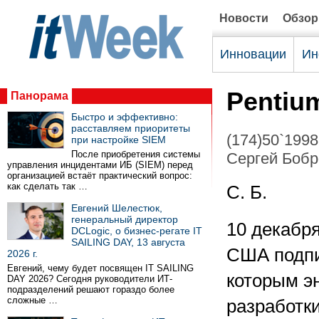
Новости
Обзо
Инновации
Ин
Pentiu
Панорама
Быстро и эффективно:
расставляем приоритеты
(174)50`1998
при настройке SIEM
После приобретения системы
Сергей Бобр
управления инцидентами ИБ (SIEM) перед
организацией встаёт практический вопрос:
как сделать так …
С. Б.
Евгений Шелестюк,
генеральный директор
10 декабря
DCLogic, о бизнес-регате IT
SAILING DAY, 13 августа
США подпи
2026 г.
Евгений, чему будет посвящен IT SAILING
которым э
DAY 2026? Сегодня руководители ИТ-
подразделений решают гораздо более
сложные …
разработки