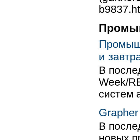
b9837.ht
Промыш
Промышл
и завтр
В после
Week/RE
систем 
Grapher
В после
новых п