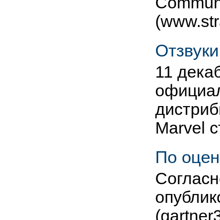
Communi
(www.st
Отзвуки
11 дека
официал
дистриб
Marvel 
По оцен
Согласн
опублик
(gartner