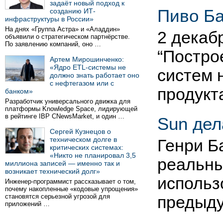
задаёт новый подход к
Пиво Ба
созданию ИТ-
инфраструктуры в России»
На днях «Группа Астра» и «Аладдин»
2 декаб
объявили о стратегическом партнёрстве.
По заявлению компаний, оно …
“Постро
Артем Мирошинченко:
«Ядро ETL-системы не
систем 
должно знать работает оно
с нефтегазом или с
продук
банком»
Разработчик универсального движка для
платформы Knowledge Space, лидирующей
в рейтинге IBP CNewsMarket, и один …
Sun дел
Сергей Кузнецов о
техническом долге в
Генри Б
критических системах:
«Никто не планировал 3,5
реальны
миллиона записей — именно так и
возникает технический долг»
использ
Инженер-программист рассказывает о том,
почему накопленные «кодовые упрощения»
становятся серьезной угрозой для
предыд
приложений …