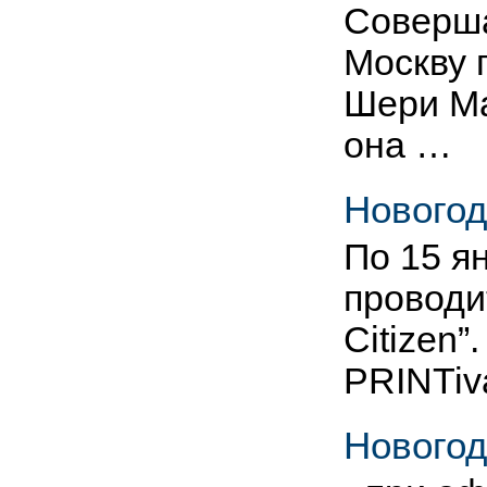
Соверша
Москву 
Шери Ма
она …
Новогод
По 15 ян
проводи
Citizen
PRINTi
Новогод