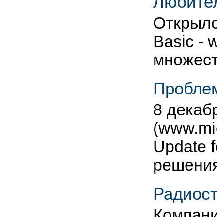
Любител
Открылс
Basic -
множест
Проблем
8 декабр
(www.mi
Update 
решени
Радиос
Компани