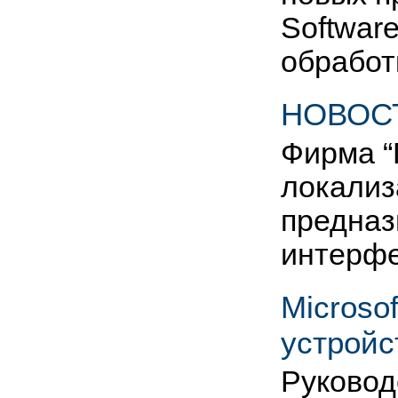
Softwar
обработ
НОВОСТ
Фирма “
локализ
предназ
интерфе
Microso
устройс
Руковод