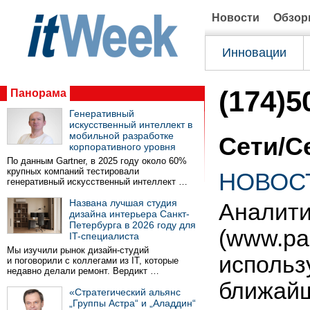
Новости
Обзо
Инновации
(174)5
Панорама
Генеративный
искусственный интеллект в
мобильной разработке
Сети/С
корпоративного уровня
По данным Gartner, в 2025 году около 60%
крупных компаний тестировали
НОВОСТ
генеративный искусственный интеллект …
Названа лучшая студия
Аналити
дизайна интерьера Санкт-
Петербурга в 2026 году для
(www.pa
IT-специалиста
Мы изучили рынок дизайн-студий
использ
и поговорили с коллегами из IT, которые
недавно делали ремонт. Вердикт …
ближай
«Стратегический альянс
„Группы Астра“ и „Аладдин“