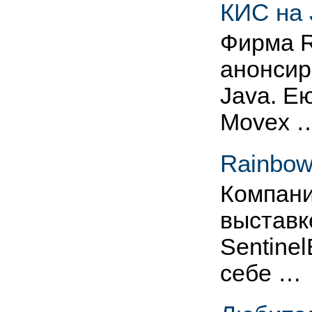
КИС на 
Фирма R
анонсир
Java. Е
Movex 
Rainbow
Компани
выставк
Sentinel
себе …