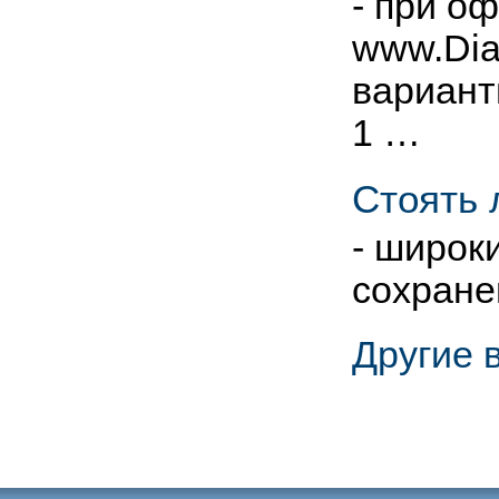
- при о
www.Dia
варианты
1 …
Стоять 
- широк
сохране
Другие 