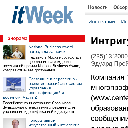
Новости
Обзо
Инновации
Ин
Интриг
Панорама
National Business Award
наградила за поиск
(235)13`2000
Недавно в Москве состоялась
церемония награждения
Эдуард Про
престижной премии National Business Award,
которая отмечает достижения …
Компания “
Состояние и перспективы
развития российских систем
многопроф
управления
идентификацией и
(www.cente
доступом. Часть 2
Российское vs иностранное Сравнивая
образовани
функционал отечественных решений для
управления идентификацией и доступом …
сообщении
Генеративный
искусственный интеллект в