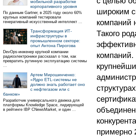
с целью о
мобильной разработке
корпоративного уровня
широким с
По данным Gartner, в 2025 году около 60%
крупных компаний тестировали
компаний 
генеративный искусственный интеллект …
Трансформация ИТ-
Такого ро
инфраструктуры в
промышленном секторе:
эффективн
опыт Антона Пирогова
DevOps-инженер крупной компании
компаний.
радиоэлектроники рассказал о том, как
превратить рутинную эксплуатацию системы
крупнейши
…
Артем Мирошинченко:
администр
«Ядро ETL-системы не
должно знать работает оно
структура
с нефтегазом или с
банком»
сертификат
Разработчик универсального движка для
платформы Knowledge Space, лидирующей
объединен
в рейтинге IBP CNewsMarket, и один …
конкурент
примерно 