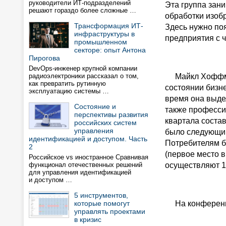
руководители ИТ-подразделений
Эта группа зан
решают гораздо более сложные …
обработки изоб
Трансформация ИТ-
Здесь нужно поя
инфраструктуры в
предприятия с ч
промышленном
секторе: опыт Антона
Пирогова
DevOps-инженер крупной компании
радиоэлектроники рассказал о том,
Майкл Хоффман 
как превратить рутинную
состоянии бизне
эксплуатацию системы …
время она выде
Состояние и
также професси
перспективы развития
квартала состав
российских систем
управления
было следующим:
идентификацией и доступом. Часть
Потребителям бы
2
(первое место в
Российское vs иностранное Сравнивая
функционал отечественных решений
осуществляют 1
для управления идентификацией
и доступом …
5 инструментов,
которые помогут
На конференции
управлять проектами
в кризис