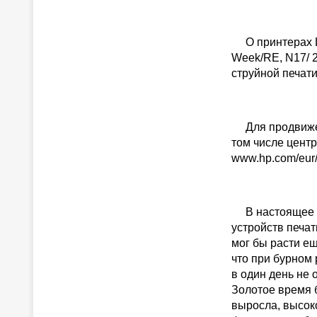
О принтерах La
Week/RE, N17/ 2
струйной печати
Для продвижени
том числе центр
www.hp.com/eur/
В настоящее в
устройств печат
мог бы расти ещ
что при бурном
в один день не 
Золотое время 
выросла, высок