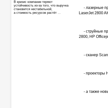
В кризис компании теряют
устойчивость из-за того, что выручка
- лазерные прин
становится нестабильной,
а стоимость ресурсов растёт …
LaserJet 2800 A
- струйные прин
2800, HP Officej
- сканер Scanj
- проекторы H
- а также новы