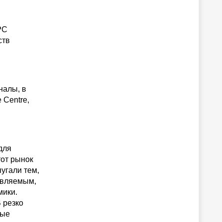
PC
ств
налы, в
 Centre,
для
тот рынок
пугали тем,
авляемым,
мики.
 резко
ные