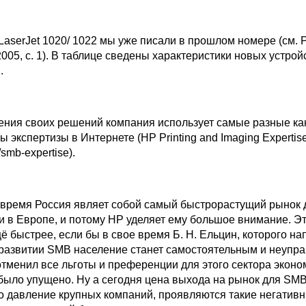
serJet 1020/ 1022 мы уже писали в прошлом номере (см. 
005, с. 1). В таблице сведены характеристики новых устрой
.
я своих решений компания использует самые разные ка
ы экспертизы в Интернете (HP Printing and Imaging Expertise
smb-expertise).
ремя Россия являет собой самый быстрорастущий рынок 
и в Европе, и потому НР уделяет ему большое внимание. Э
ё быстрее, если бы в свое время Б. Н. Ельцин, которого на
 развитии SMB население станет самостоятельным и неупр
отменил все льготы и преференции для этого сектора эконо
было упущено. Ну а сегодня цена выхода на рынок для SMB
о давление крупных компаний, проявляются такие негатив