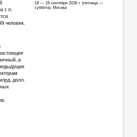
й
18 — 19 сентября 2026 г. (пятница —
суббота), Москва
т. п.
ятся
99 человек.
о
 настоящее
ничный, а
предыдущих
секторам
млрд. долл.
йных
ов.