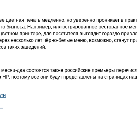
 цветная печать медленно, но уверенно проникает в прак
его бизнеса. Например, иллюстрированное ресторанное ме
цветном принтере, для посетителя выглядит гораздо привл
ерез несколько лет чёрно-белые меню, возможно, станут пр
са таких заведений.
есяц-два состоятся также российские премьеры перечис
в HP, поэтому все они будут представлены на страницах на
ати