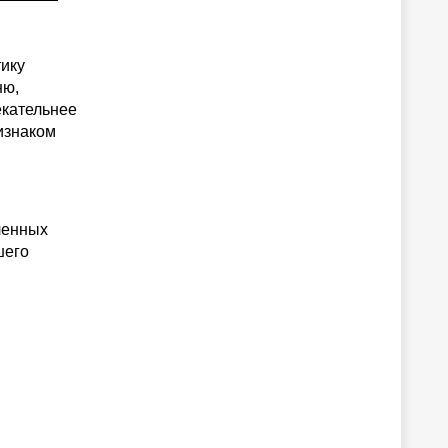
тику
ню,
екательнее
изнаком
ленных
шего