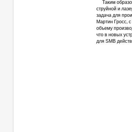
Таким образом,
струйной и лаз
задача для про
Мартин Гросс, с
объему производ
что в новых ус
для SMB действ