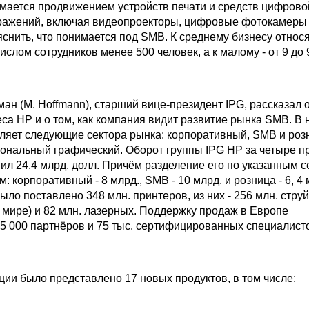
имается продвижением устройств печати и средств цифрово
ражений, включая видеопроекторы, цифровые фотокамеры и 
снить, что понимается под SMB. К среднему бизнесу относ
ислом сотрудников менее 500 человек, а к малому - от 9 до 
(M. Hoffmann), старший вице-президент IPG, рассказал 
са HP и о том, как компания видит развитие рынка SMB. В
ляет следующие сектора рынка: корпоративный, SMB и роз
ональный графический. Оборот группы IPG HP за четыре 
ил 24,4 млрд. долл. Причём разделение его по указанным 
 корпоративный - 8 млрд., SMB - 10 млрд. и розница - 6, 4 
ло поставлено 348 млн. принтеров, из них - 256 млн. стру
 мире) и 82 млн. лазерных. Поддержку продаж в Европе
5 000 партнёров и 75 тыс. сертифицированных специалист
 было представлено 17 новых продуктов, в том числе: