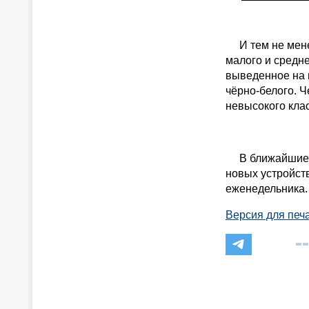
И тем не менее
малого и средн
выведенное на 
чёрно-белого. Ч
невысокого клас
В ближайшие м
новых устройст
еженедельника.
Версия для печ