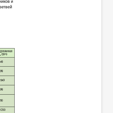
ников и
ветвей