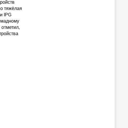
тройств
но тяжёлая
и IPG
ромадному
 отметил,
тройства