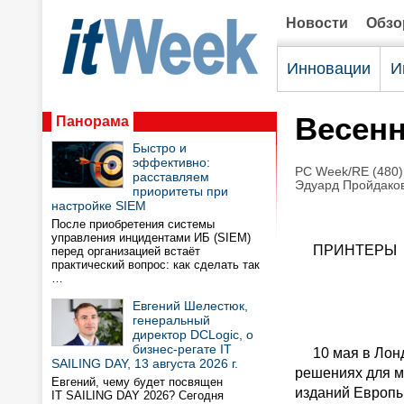
Новости
Обз
Инновации
И
Весенн
Панорама
Быстро и
эффективно:
PC Week/RE (480)
расставляем
Эдуард Пройдако
приоритеты при
настройке SIEM
После приобретения системы
управления инцидентами ИБ (SIEM)
ПРИНТЕРЫ
перед организацией встаёт
практический вопрос: как сделать так
…
Евгений Шелестюк,
генеральный
директор DCLogic, о
бизнес-регате IT
10 мая в Лондо
SAILING DAY, 13 августа 2026 г.
решениях для м
Евгений, чему будет посвящен
изданий Европы
IT SAILING DAY 2026? Сегодня