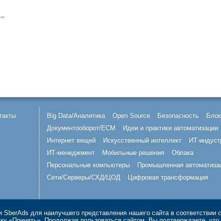
такты
Big Data/Аналитика
Open Source
Безопасность
Блок
Документооборот/ECM
Идеи и практики автоматизации
Интернет вещей
Искусственный интеллект
ИТ-индуст
ИТ-менеджмент
Мобильные решения
Облака
Персональные компьютеры
Промышленная автоматиза
Сети/Серверы/СХД/ЦОД
Цифровая трансформация
 SberAds для наилучшего представления нашего сайта в соответствии 
опку «Принять». Продолжая пользоваться сайтом, Вы подтверждаете, чт