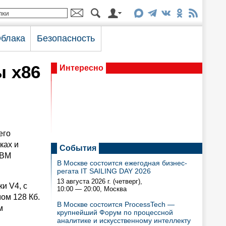
блака
Безопасность
ы x86
Интересно
его
ках и
События
IBM
В Москве состоится ежегодная бизнес-
регата IT SAILING DAY 2026
13 августа 2026 г. (четверг),
и V4, с
10:00 — 20:00
, Москва
ом 128 Кб.
В Москве состоится ProcessTech —
м
крупнейший Форум по процессной
аналитике и искусственному интеллекту