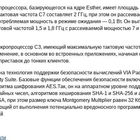
процессора, базирующегося на ядре Esther, имеет площадь 
ктовая частота C7 составляет 2 ГГц, при этом он рассеивае
требляемая мощность в режиме ожидания — 0,1 Вт. Он вып
товой частотой 1,5 и 1,8 ГГц с рассеиваемой мощностью 7 и
ропроцессор C3, имеющий максимальную тактовую частоту
менение, в основном во встроенных приложениях, начиная 
риставок до тонких клиентов.
на технология поддержки безопасности вычислений VIA Pa
ity Suite. Базовые функции обеспечения безопасности вклю
ритма шифрования AES.Так, он на аппаратном уровне под
айных чисел, алгоритмов хеширования SHA-1 и SHA-256 и 
 при этом размер ключа Montgomery Multiplier равен 32 К
щий от выполнения потенциально вредоносного программ
ей
ати