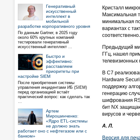
Генеративный
Кристалл микро
искусственный
Максимальная та
интеллект в
мобильной
минимальная по
разработке корпоративного уровня
вариантах с так
По данным Gartner, в 2025 году
соответственно.
около 60% крупных компаний
тестировали генеративный
искусственный интеллект …
Предыдущий мик
ГГц, нашел при
Быстро и
телевизионных п
эффективно:
расставляем
приоритеты при
В C7 реализова
настройке SIEM
Hardware Secur
После приобретения системы
поддержку алго
управления инцидентами ИБ (SIEM)
перед организацией встаёт
генерацию случ
практический вопрос: как сделать так
шифрования RSA,
…
бит NX защищаю
Артем
вирусов и черв
Мирошинченко:
«Ядро ETL-системы
А. Л.
не должно знать
работает оно с нефтегазом или с
банком»
Версия для печ