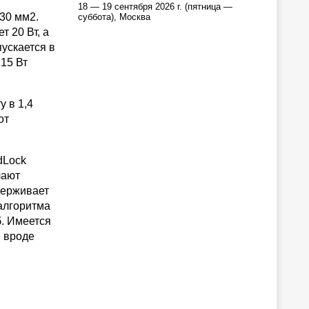
18 — 19 сентября 2026 г. (пятница —
30 мм2.
суббота), Москва
т 20 Вт, а
ускается в
 15 Вт
 в 1,4
от
dLock
чают
держивает
алгоритма
б. Имеется
 вроде