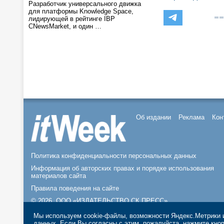
Разработчик универсального движка
для платформы Knowledge Space,
лидирующей в рейтинге IBP
CNewsMarket, и один …
Об издании
Реклама
Кон
Политика конфиденциальности персональных данных
Информация об авторских правах и порядке использования
материалов сайта
Правила поведения на сайте
© 2026, ООО «ИЗДАТЕЛЬСТВО СК ПРЕСС».
Мы используем cookie-файлы, возможности Яндекс.Метрики и
данных
. Если Вы согласны с этим, пожалуйста, нажмите кн