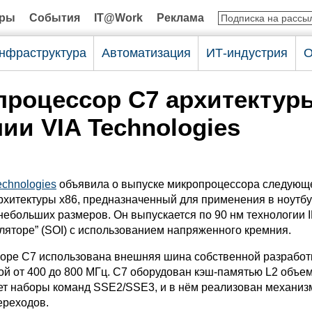
оры
События
IT@Work
Реклама
нфраструктура
Автоматизация
ИТ-индустрия
О
роцессор C7 архитектур
ии VIA Technologies
echnologies
объявила о выпуске микропроцессора следующ
рхитектуры x86, предназначенный для применения в ноутбу
небольших размеров. Он выпускается по 90 нм технологии 
ляторе” (SOI) с использованием напряженного кремния.
оре C7 использована внешняя шина собственной разработк
ой от 400 до 800 МГц. C7 оборудован кэш-памятью L2 объем
т наборы команд SSE2/SSE3, и в нём реализован механиз
ереходов.