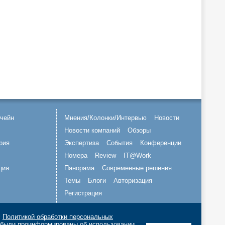
чейн
Мнения/Колонки/Интервью
Новости
Новости компаний
Обзоры
рия
Экспертиза
События
Конференции
Номера
Review
IT@Work
ция
Панорама
Современные решения
Темы
Блоги
Авторизация
Регистрация
Подписывайтесь на нас
с
Политикой обработки персональных
о были проинформированы об использовании