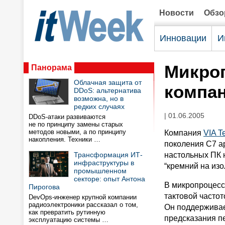
Новости
Обз
Инновации
И
Микроп
Панорама
Облачная защита от
компан
DDoS: альтернатива
возможна, но в
редких случаях
| 01.06.2005
DDoS-атаки развиваются
не по принципу замены старых
методов новыми, а по принципу
Компания
VIA T
накопления. Техники …
поколения C7 а
Трансформация ИТ-
настольных ПК 
инфраструктуры в
“кремний на изо
промышленном
секторе: опыт Антона
В микропроцесс
Пирогова
тактовой частот
DevOps-инженер крупной компании
радиоэлектроники рассказал о том,
Он поддерживае
как превратить рутинную
предсказания п
эксплуатацию системы …