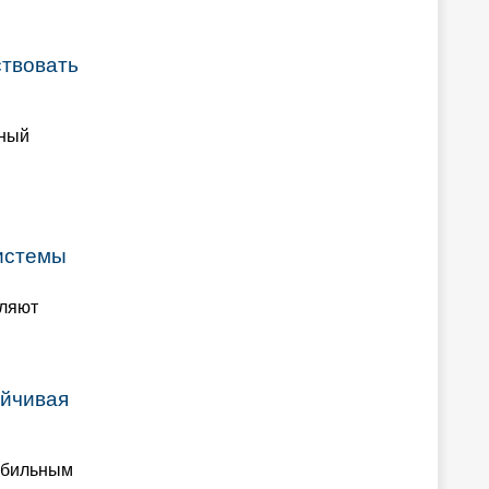
ствовать
щный
системы
ляют
ойчивая
абильным