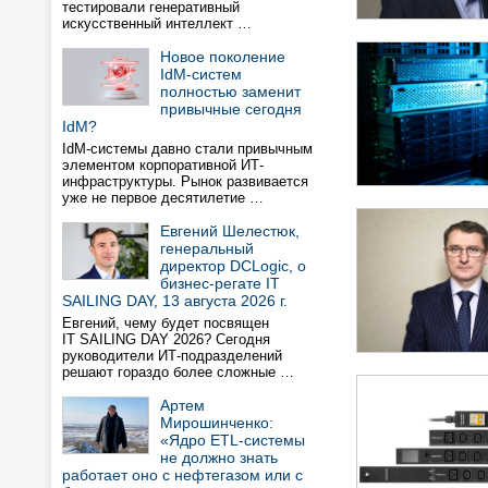
тестировали генеративный
искусственный интеллект …
Новое поколение
IdM-систем
полностью заменит
привычные сегодня
IdM?
IdM-системы давно стали привычным
элементом корпоративной ИТ-
инфраструктуры. Рынок развивается
уже не первое десятилетие …
Евгений Шелестюк,
генеральный
директор DCLogic, о
бизнес-регате IT
SAILING DAY, 13 августа 2026 г.
Евгений, чему будет посвящен
IT SAILING DAY 2026? Сегодня
руководители ИТ-подразделений
решают гораздо более сложные …
Артем
Мирошинченко:
«Ядро ETL-системы
не должно знать
работает оно с нефтегазом или с