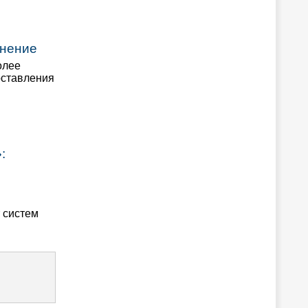
мнение
олее
оставления
:
 систем