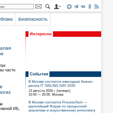
блака
Безопасность
Интересно
малая
ие
лах
фы часто
События
В Москве состоится ежегодная бизнес-
регата IT SAILING DAY 2026
е
13 августа 2026 г. (четверг),
рогих
10:00 — 20:00
, Москва
В Москве состоится ProcessTech —
им
крупнейший Форум по процессной
тивной ИБ,
аналитике и искусственному интеллекту