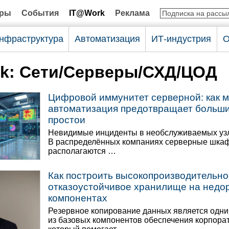
оры
События
IT@Work
Реклама
нфраструктура
Автоматизация
ИТ-индустрия
О
k: Сети/Серверы/СХД/ЦОД
Цифровой иммунитет серверной: как 
автоматизация предотвращает больш
простои
Невидимые инциденты в необслуживаемых уз
В распределённых компаниях серверные шка
располагаются …
Как построить высокопроизводительно
отказоустойчивое хранилище на недо
компонентах
Резервное копирование данных является одн
из базовых компонентов обеспечения корпора