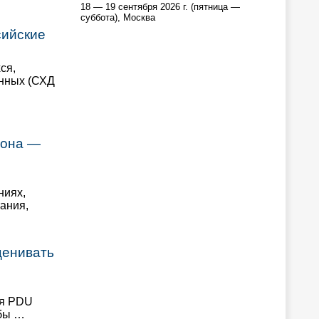
18 — 19 сентября 2026 г. (пятница —
суббота), Москва
сийские
ся,
анных (СХД
рона —
ниях,
ания,
ценивать
ся PDU
 бы …