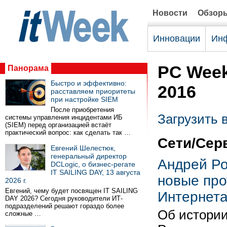
Новости
Обзор
Инновации
Инф
PC Week
Панорама
Быстро и эффективно:
2016
расставляем приоритеты
при настройке SIEM
После приобретения
Загрузить 
системы управления инцидентами ИБ
(SIEM) перед организацией встаёт
практический вопрос: как сделать так …
Сети/Сер
Евгений Шелестюк,
генеральный директор
Андрей Ро
DCLogic, о бизнес-регате
IT SAILING DAY, 13 августа
новые про
2026 г.
Евгений, чему будет посвящен IT SAILING
Интернета
DAY 2026? Сегодня руководители ИТ-
подразделений решают гораздо более
Об истории
сложные …