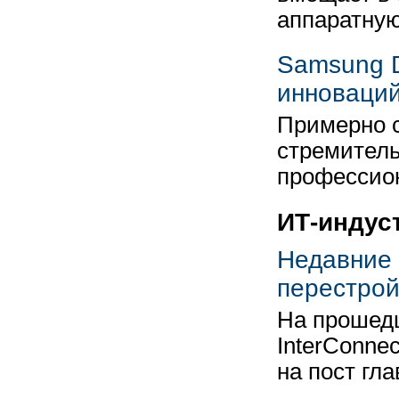
аппаратну
Samsung D
инноваци
Примерно с
стремитель
профессио
ИТ-индус
Недавние 
перестрой
На прошедш
InterConne
на пост гл