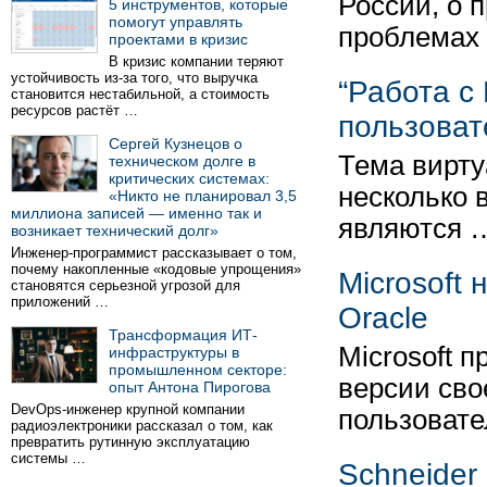
России, о 
5 инструментов, которые
помогут управлять
проблемах
проектами в кризис
В кризис компании теряют
устойчивость из-за того, что выручка
“Работа с
становится нестабильной, а стоимость
ресурсов растёт …
пользоват
Сергей Кузнецов о
Тема вирту
техническом долге в
критических системах:
несколько 
«Никто не планировал 3,5
миллиона записей — именно так и
являются 
возникает технический долг»
Инженер-программист рассказывает о том,
почему накопленные «кодовые упрощения»
Microsoft
становятся серьезной угрозой для
приложений …
Oracle
Трансформация ИТ-
Microsoft 
инфраструктуры в
промышленном секторе:
версии сво
опыт Антона Пирогова
DevOps-инженер крупной компании
пользоват
радиоэлектроники рассказал о том, как
превратить рутинную эксплуатацию
системы …
Schneider 