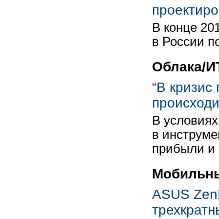
проектиро
В конце 201
в России п
Облака/И
“В кризис
происходи
В условиях
в инструме
прибыли и
Мобильн
ASUS ZenF
трехкратн