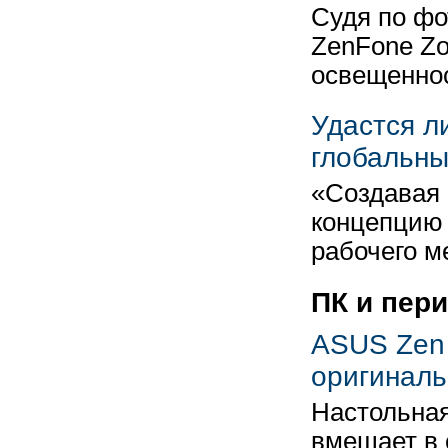
Судя по ф
ZenFone Z
освещенно
Удастся л
глобальны
«Создавая
концепцию 
рабочего м
ПК и пер
ASUS Zen 
оригинал
Настольная
вмещает в 