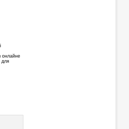
i
в онлайне
 для