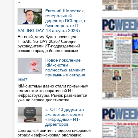
…
Евгений Шелестюк,
генеральный
директор DCLogic, о
бизнес-регате IT
SAILING DAY, 13 августа 2026 г.
Евгений, чему будет посвящен
IT SAILING DAY 2026? Сегодня
руководители ИТ-подразделений
решают гораздо более сложные …
Новое поколение
IdM-систем
полностью заменит
привычные сегодня
IdM?
IdM-системы давно стали привычным
элементом корпоративной ИТ-
инфраструктуры. Рынок развивается
уже не первое десятилетие …
«ТОП-40 диджитал-
экспертов»: время
«гибридных» ИТ-
директоров
Ежегодный рейтинг лидеров цифровой
отрасли зафиксировал эволюцию