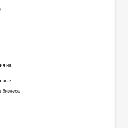
я
ия на
анные
в бизнеса