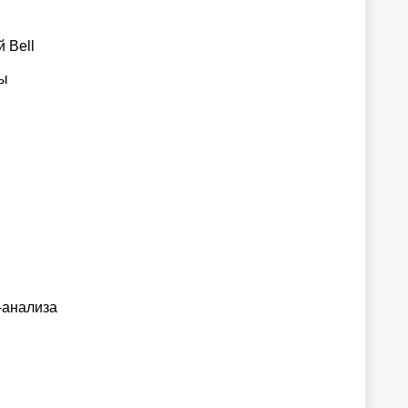
 Bell
ты
-анализа