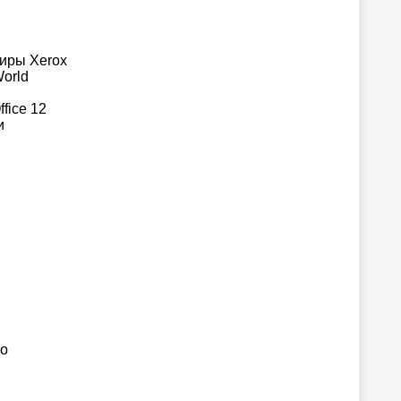
тиры Xerox
orld
fice 12
и
го