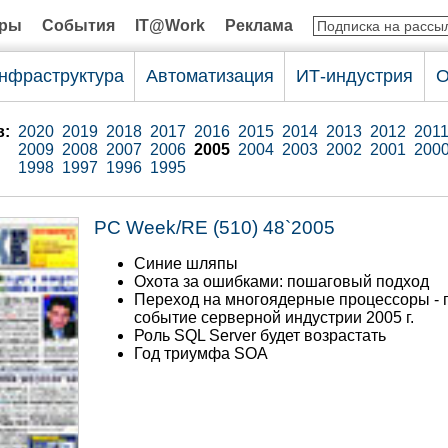
оры
События
IT@Work
Реклама
нфраструктура
Автоматизация
ИТ-индустрия
О
в:
2020
2019
2018
2017
2016
2015
2014
2013
2012
201
2009
2008
2007
2006
2005
2004
2003
2002
2001
200
1998
1997
1996
1995
PC Week/RE (510) 48`2005
Синие шляпы
Охота за ошибками: пошаговый подход
Переход на многоядерные процессоры - 
событие серверной индустрии 2005 г.
Роль SQL Server будет возрастать
Год триумфа SOA