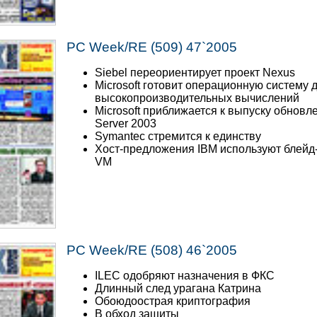
PC Week/RE (509) 47`2005
Siebel переориентирует проект Nexus
Microsoft готовит операционную систему 
высокопроизводительных вычислений
Microsoft приближается к выпуску обновл
Server 2003
Symantec стремится к единству
Хост-предложения IBM используют блейд
VM
PC Week/RE (508) 46`2005
ILEC одобряют назначения в ФКС
Длинный след урагана Катрина
Обоюдоострая криптография
В обход защиты