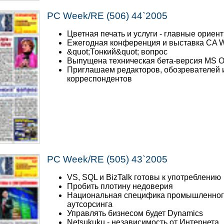
PC Week/RE (506) 44`2005
Цветная печать и услуги - главные ориен
Ежегодная конференция и выставка CA W
&quot;Тонкий&quot; вопрос
Выпущена техническая бета-версия MS Of
Приглашаем редакторов, обозревателей 
корреспондентов
PC Week/RE (505) 43`2005
VS, SQL и BizTalk готовы к употреблению
Пробить плотину недоверия
Национальная специфика промышленно
аутсорсинга
Управлять бизнесом будет Dynamics
Netsukuku - независимость от Интернета