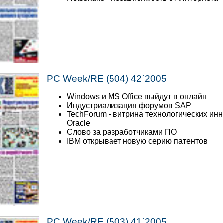
PC Week/RE (504) 42`2005
Windows и MS Office выйдут в онлайн
Индустриализация форумов SAP
TechForum - витрина технологических ин
Oracle
Слово за разработчиками ПО
IBM открывает новую серию патентов
PC Week/RE (503) 41`2005