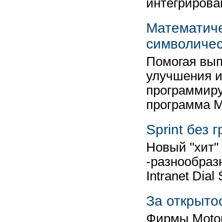
интегриров
Математиче
символичес
Помогая вып
улучшения и
программиру
программа 
Sprint без 
Новый "хит" 
-разнообраз
Intranet Dial
За открыто
Фирмы Motoro