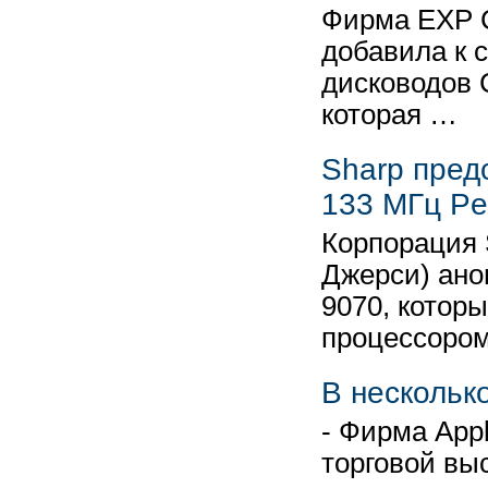
Фирма EXP C
добавила к 
дисководов
которая …
Sharp пред
133 МГц Pe
Корпорация S
Джерси) ано
9070, котор
процессоро
В несколько
- Фирма App
торговой вы