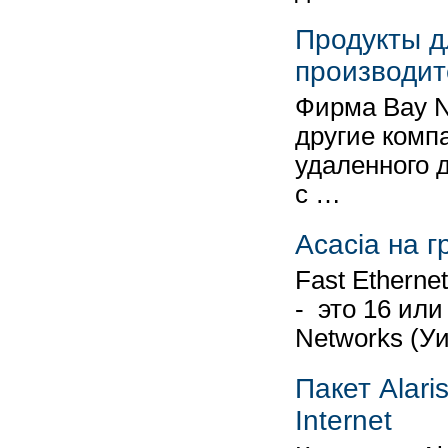
Продукты д
производит
Фирма Bay N
другие комп
удаленного 
с …
Acacia на 
Fast Ethern
- это 16 или
Networks (У
Пакет Alari
Internet