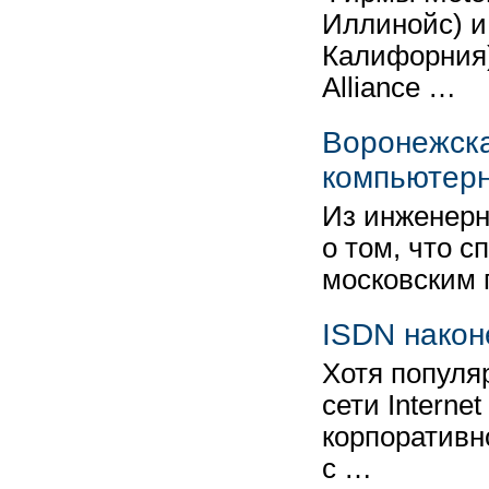
Иллинойс) и
Калифорния)
Alliance …
Воронежска
компьютерн
Из инженерн
о том, что с
московским 
ISDN након
Хотя популя
сети Interne
корпоративн
с …