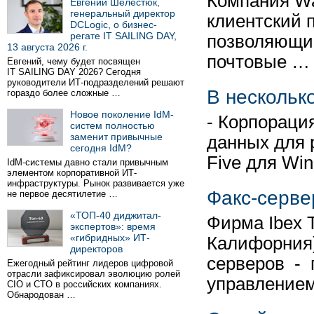
Компания Wa
Евгений Шелестюк,
генеральный директор
клиентский 
DCLogic, о бизнес-
регате IT SAILING DAY,
позволяющий
13 августа 2026 г.
почтовые …
Евгений, чему будет посвящен
IT SAILING DAY 2026? Сегодня
руководители ИТ-подразделений решают
В несколько
гораздо более сложные …
Новое поколение IdM-
- Корпораци
систем полностью
заменит привычные
данных для 
сегодня IdM?
Five для Wi
IdM-системы давно стали привычным
элементом корпоративной ИТ-
инфраструктуры. Рынок развивается уже
Факс-серве
не первое десятилетие …
«ТОП-40 диджитал-
Фирма Ibex 
экспертов»: время
«гибридных» ИТ-
Калифорния)
директоров
серверов - 
Ежегодный рейтинг лидеров цифровой
отрасли зафиксировал эволюцию ролей
управление
CIO и CTO в российских компаниях.
Обнародован …