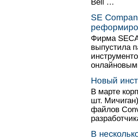
Bell …
SE Compani
реформиро
Фирма SECA 
выпустила п
инструменто
онлайновым
Новый инст
В марте кор
шт. Мичиган
файлов Conv
разработчи
В несколько