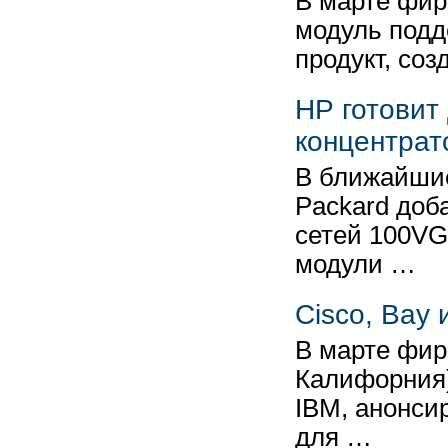
В марте фир
модуль подд
продукт, со
HP готовит
концентра
В ближайшие
Packard доб
сетей 100VG
модули …
Cisco, Bay
В марте фир
Калифорния)
IBM, анонси
для …