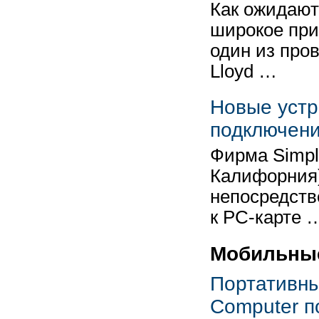
Как ожидают
широкое прим
один из пров
Lloyd …
Новые устр
подключени
Фирма Simple
Калифорния)
непосредств
к PC-карте 
Мобильны
Портативн
Computer п