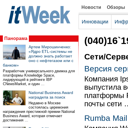
Новости
Обзоры
Инновации
Инфр
(040)16`1
Панорама
Артем Мирошинченко:
«Ядро ETL-системы не
Сети/Серв
должно знать работает
оно с нефтегазом или с
банком»
Версия сер
Разработчик универсального движка для
платформы Knowledge Space,
Компания Ips
лидирующей в рейтинге IBP
CNewsMarket, и один …
выпустила в
National Business Award
платформы P
наградила за поиск
почты сети 
Недавно в Москве
состоялась церемония
награждения престижной премии National
Business Award, которая отмечает
Rumba Mail
достижения …