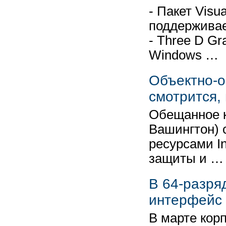
- Пакет Vis
поддерживае
- Three D G
Windows …
Объектно-
смотрится,
Обещанное к
Вашингтон) 
ресурсами In
защиты и …
В 64-разряд
интерфейс
В марте корп