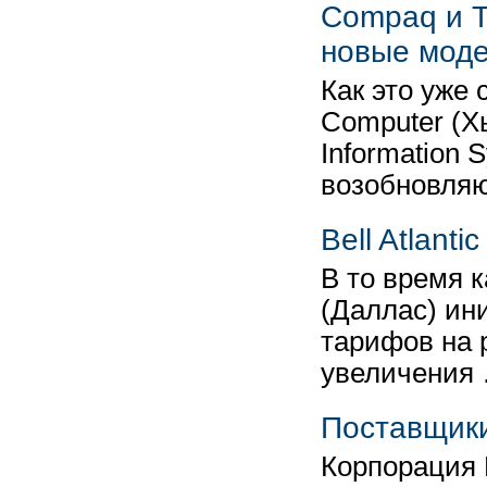
Compaq и T
новые мод
Как это уже
Computer (Х
Information 
возобновля
Bell Atlant
В то время к
(Даллас) ин
тарифов на 
увеличения
Поставщики
Корпорация D