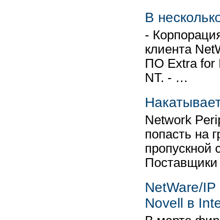
В несколько
- Корпораци
клиента Net
ПО Extra fo
NT. - …
Накатывает
Network Per
попасть на 
пропускной 
Поставщики
NetWare/IP
Novell в Int