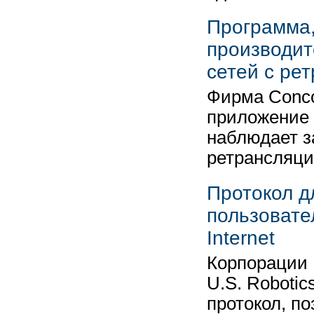
Программа
производит
сетей с ре
Фирма Conco
приложение 
наблюдает з
ретрансляц
Протокол д
пользовате
Internet
Корпорации 
U.S. Roboti
протокол, п