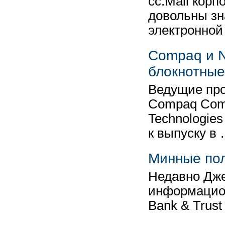
cc:Mail корп
довольны зн
электронно
Compaq и N
блокнотные
Ведущие про
Compaq Com
Technologie
к выпуску в
Минные по
Недавно Дже
информацион
Bank & Trus