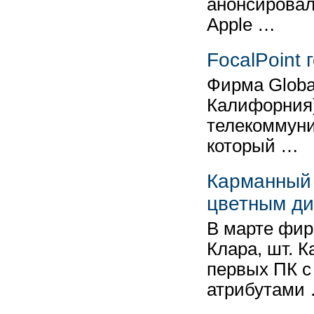
анонсировал
Apple …
FocalPoint 
Фирма Global
Калифорния)
телекоммуни
который …
Карманный 
цветным д
В марте фирм
Клара, шт. 
первых ПК с
атрибутами