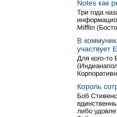
Notes как 
Три года наз
информацион
Mifflin (Бос
В коммуника
участвует 
Для кого-то E
(Индианапол
Корпоративн
Король сот
Боб Стивенс
единственны
либо удовле