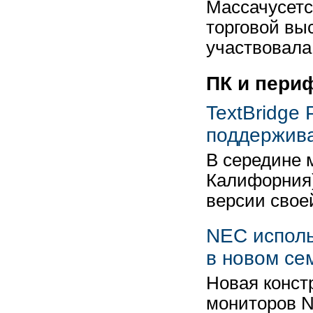
Массачусетс
торговой выс
участвовал
ПК и пери
TextBridge
поддержив
В середине 
Калифорния)
версии свое
NEC исполь
в новом се
Новая конст
мониторов N