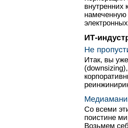
внутренних к
намеченную 
электронны
ИТ-индуст
Не пропуст
Итак, вы уж
(downsizing
корпоративны
реинжинири
Медиамани
Со всеми эт
поистине ми
Возьмем себ