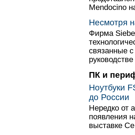
Mendocino н
Несмотря н
Фирма Siebe
технологиче
связанные с
руководстве
ПК и пери
Ноутбуки 
до России
Нередко от 
появления н
выставке CeB