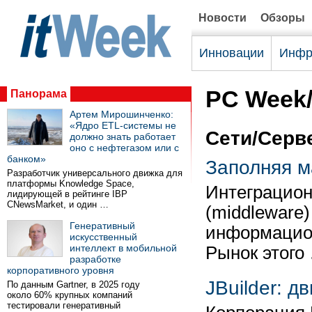
Новости
Обзоры
Инновации
Инфр
PC Week/
Панорама
Артем Мирошинченко:
«Ядро ETL-системы не
Сети/Серв
должно знать работает
оно с нефтегазом или с
банком»
Заполняя м
Разработчик универсального движка для
платформы Knowledge Space,
Интеграцион
лидирующей в рейтинге IBP
CNewsMarket, и один …
(middleware
Генеративный
информацион
искусственный
интеллект в мобильной
Рынок этого
разработке
корпоративного уровня
JBuilder: д
По данным Gartner, в 2025 году
около 60% крупных компаний
тестировали генеративный