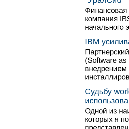
"УралСиб"
Финансовая 
компания IB
начального 
IBM усилив
Партнерский
(Software as
внедрением 
инсталлиро
Судьбу wor
использова
Одной из на
которых я п
представлен