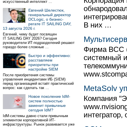
Корпорация 
искусственный интеллект …
обнародовал
Евгений Шелестюк,
генеральный директор
интегрирован
DCLogic, о бизнес-
В них …
регате IT SAILING DAY,
13 августа 2026 г.
Евгений, чему будет посвящен
Мультисерв
IT SAILING DAY 2026? Сегодня
руководители ИТ-подразделений решают
гораздо более сложные …
Фирма BCC (
Быстро и эффективно:
системный и
расставляем
телекоммуни
приоритеты при
настройке SIEM
www.stcompa
После приобретения системы
управления инцидентами ИБ (SIEM)
перед организацией встаёт практический
MetaSolv у
вопрос: как сделать так …
Новое поколение IdM-
Компания "Э
систем полностью
www.nvision
заменит привычные
сегодня IdM?
интегратор,
IdM-системы давно стали привычным
элементом корпоративной ИТ-
инфраструктуры. Рынок развивается уже