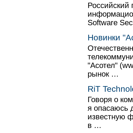
Российский 
информацион
Software Sec
Новинки "А
Отечественн
телекоммуни
"Асотел" (ww
рынок …
RiT Technol
Говоря о ком
я опасаюсь 
известную ф
в …