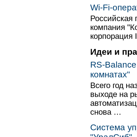
Wi-Fi-опер
Российская 
компания "К
корпорация 
Идеи и пр
RS-Balance 
комнатах"
Всего год на
выходе на р
автоматизаци
снова …
Cистема уп