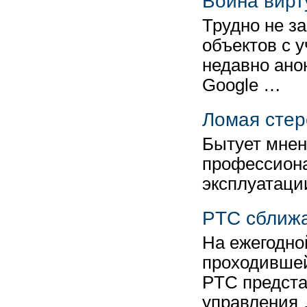
Война вирт
Трудно не з
объектов с 
недавно ано
Google …
Ломая сте
Бытует мнен
профессиона
эксплуатаци
PTC сближае
На ежегодно
проходившей
PTC предста
управления