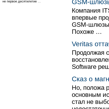
GSM-шлюзы
не первое десятилетие …
Компания ITS
впервые про
GSM-шлюзы 
Похоже …
Veritas отт
Продолжая 
восстановле
Software ре
Сказ о маг
Но, положа р
основным ис
стал не выбо
недостаточн