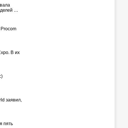
овала
оделей …
 Procom
xpo. В их
с)
ld заявил,
я пять