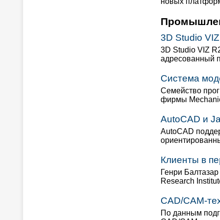
новых платформ
Промышлен
3D Studio VI
3D Studio VIZ R
адресованный п
Система мод
Семейство прог
фирмы Mechanic
AutoCAD и J
AutoCAD поддер
ориентированны
Клиенты в пе
Генри Балтазар
Research Institu
CAD/CAM-тех
По данным подг