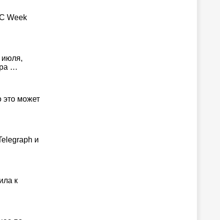
PC Week
 июля,
ера …
 это может
elegraph и
ила к