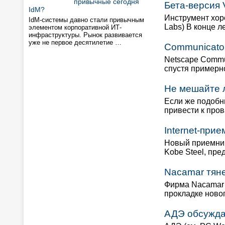
привычные сегодня
Бета-версия 
IdM?
Инструмент хоро
IdM-системы давно стали привычным
Labs) В конце л
элементом корпоративной ИТ-
инфраструктуры. Рынок развивается
уже не первое десятилетие …
Communicator 
Netscape Commu
спустя примерн
Не мешайте 
Если же подобн
привести к про
Internet-прие
Новый приемник
Kobe Steel, пр
Nacamar тяне
Фирма Nacamar -
прокладке ново
АДЭ обсужда