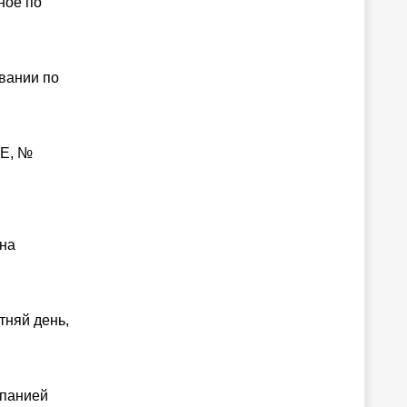
ное по
вании по
RE, №
 на
тняй день,
мпанией