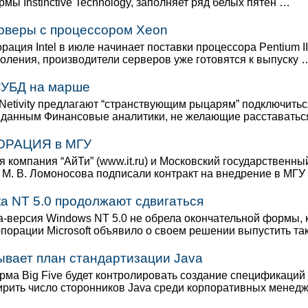
мы Instinctive Technology, заполняет ряд белых пятен …
ерверы с процессором Xeon
рация Intel в июле начинает поставки процессора Pentium I
оления, производители серверов уже готовятся к выпуску 
СУБД на марше
erNetivity предлагают “странствующим рыцарям” подключитьс
данным Финансовые аналитики, не желающие расставатьс
РАЦИЯ в МГУ
 компания “АйТи” (www.it.ru) и Московский государственны
. М. В. Ломоносова подписали контракт на внедрение в МГУ
а NT 5.0 продолжают сдвигаться
а-версия Windows NT 5.0 не обрела окончательной формы, 
рпорации Microsoft объявило о своем решении выпустить та
ывает план стандартизации Java
рма Big Five будет контролировать создание спецификаций 
рить число сторонников Java среди корпоративных менед