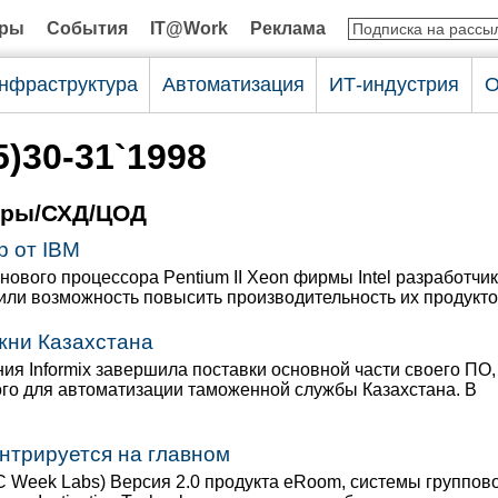
оры
События
IT@Work
Реклама
нфраструктура
Автоматизация
ИТ-индустрия
О
5)30-31`1998
еры/СХД/ЦОД
р от IBM
ового процессора Pentium II Xeon фирмы Intel разработчи
или возможность повысить производительность их продукто
жни Казахстана
ия Informix завершила поставки основной части своего ПО,
го для автоматизации таможенной службы Казахстана. В
нтрируется на главном
C Week Labs) Версия 2.0 продукта eRoom, системы группов