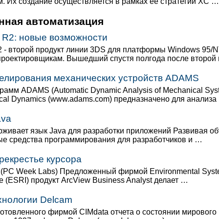
. Их создание осуществляется в рамках ее стратегии XC …
ная автоматизация
Z R2: новые возможности
2 - второй продукт линии 3DS для платформы Windows 95/N
роектировщикам. Вышедший спустя полгода после второй
елирования механических устройств ADAMS
рамм ADAMS (Automatic Dynamic Analysis of Mechanical Sys
al Dynamics (www.adams.com) предназначено для анализа
ava
живает язык Java для разработки приложений Развивая об
е средства программирования для разработчиков и …
рекрестье курсора
 (PC Week Labs) Предложенный фирмой Environmental Sys
te (ESRI) продукт ArcView Business Analyst делает …
нологии Delcam
отовленного фирмой CIMdata отчета о состоянии мирового