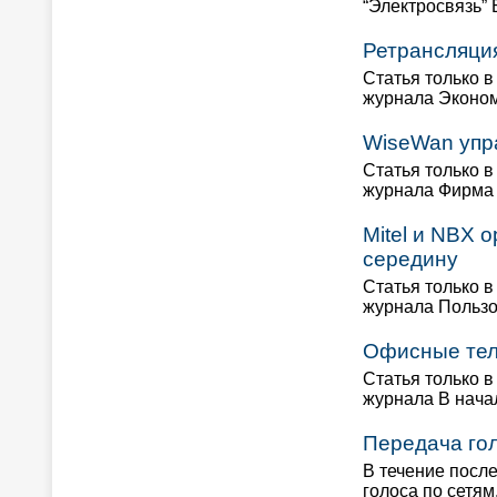
“Электросвязь”
Ретрансляция
Статья только в
журнала Эконом
WiseWan упра
Статья только в
журнала Фирма 
Mitel и NBX 
середину
Статья только в
журнала Пользо
Офисные тел
Статья только в
журнала В нача
Передача го
В течение посл
голоса по сетям