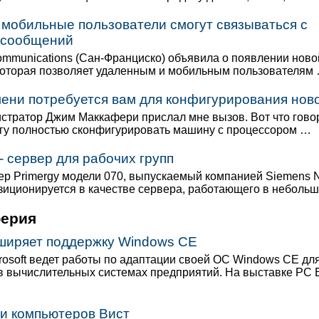
мобильные пользователи смогут связываться с
 сообщений
ommunications (Сан-Франциско) объявила о появлении нов
 которая позволяет удаленным и мобильным пользователям
ени потребуется вам для конфигурирования нов
стратор Джим Маккафери прислал мне вызов. Вот что говор
огу полностью сконфигурировать машину с процессором …
 - сервер для рабочих групп
р Primergy модели 070, выпускаемый компанией Siemens N
позиционируется в качестве сервера, работающего в неболь
ферия
сширяет поддержку Windows CE
rosoft ведет работы по адаптации своей ОС Windows CE дл
в вычислительных системах предприятий. На выставке PC 
и компьютеров Вист