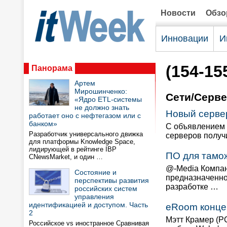
Новости
Обз
Инновации
И
(154-15
Панорама
Артем
Мирошинченко:
Сети/Серв
«Ядро ETL-системы
не должно знать
Новый серве
работает оно с нефтегазом или с
банком»
С объявлением н
Разработчик универсального движка
серверов получ
для платформы Knowledge Space,
лидирующей в рейтинге IBP
ПО для тамо
CNewsMarket, и один …
@-Media Компан
Состояние и
предназначенно
перспективы развития
разработке …
российских систем
управления
идентификацией и доступом. Часть
eRoom конце
2
Мэтт Крамер (P
Российское vs иностранное Сравнивая