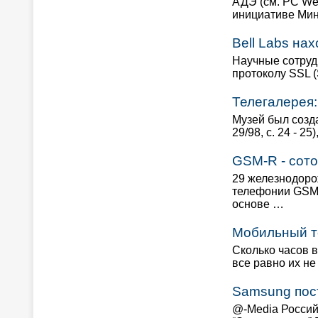
АДЭ (см. PC Wee
инициативе Мин
Bell Labs на
Научные сотруд
протоколу SSL (
Телегалерея:
Музей был созда
29/98, с. 24 - 
GSM-R - сот
29 железнодоро
телефонии GSM-
основе …
Мобильный те
Сколько часов в
все равно их н
Samsung пос
@-Media Россий