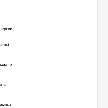
T,
 версии …
tems)
 …
ъектно-
tems
 рынка