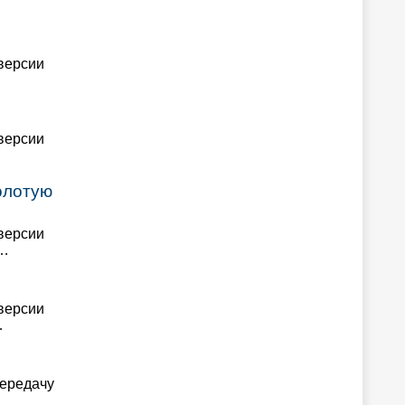
 версии
 версии
олотую
 версии
 …
 версии
…
передачу