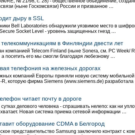
k/RE, № 21/98, с. 28) - общественное объединение, создан
связи (ныне Госкомсвязи) России и призванное …
ходит дыру в SSL
ники Bell Laboratories обнаружили уязвимое место в шифро
Secure Socket Level - уровень защищенных гнезд …
 телекоммуникациям в Финляндии двести лет
н компанией Telecom Finland (ныне Sonera, см. PC Week/ 
25), а посетить его мы смогли благодаря любезному …
овая телефония на железных дорогах
жных компаний Европы приняли новую систему мобильной
R, которую фирма Siemens (www.siemens.de) разработала
лефон читает почту в дороге
 сутках делового человека - спрашивать нелепо: как ни упло
е хватает. Новая система приема сетевой информации …
тавит оборудование CDMA в Белгород
ское представительство Samsung заключило контракт с ко