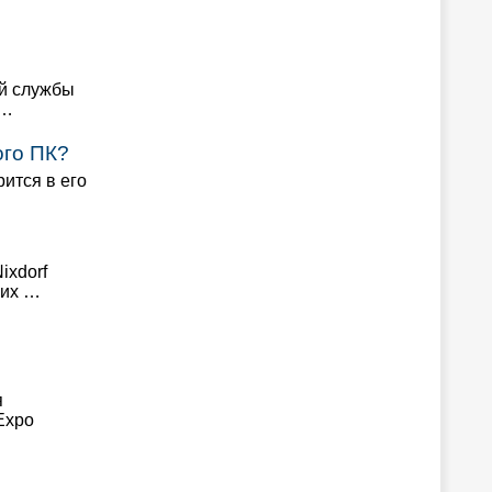
ой службы
 …
ого ПК?
ится в его
ixdorf
ших …
я
Expo