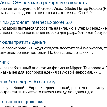
Visual C++ показала рекордную скорость
шо интегрируется с Microsoft Visual Studio Питер Коффи (
ета на рынке должен появиться пакет Visual C++ 6.0 …
4.5 догоняет Internet Explorer 5.0
nications пытается упростить навигацию в Web В середине
о месяц после появления версии для разработчиков брауз
людям тратить деньги
ые разочарования будут ожидать посетителей Web-узлов, то
валу электронной торговли. На большинстве таких …
мник
, разработанный японскими фирмами Nippon Telephone & T
едназначен для воспроизведения звуковой информации …
т кабель через Атлантику
 крупнейший в Европе сервис-провайдер Internet - приступ
го трансатлантического кабеля между Лондоном (где …
ет вопросы розыска