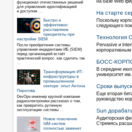
на базе Web фир
функционал отечественных решений
для управления идентификацией
и доступом …
На старте с
Быстро и
Поскольку корпо
эффективно:
следующего пок
расставляем
приоритеты при
Технология 
настройке SIEM
Pervasive и Int
После приобретения системы
управления инцидентами ИБ (SIEM)
корпоративным 
перед организацией встаёт
практический вопрос: как сделать так
БОСС-КОРПО
…
В середине июля
Трансформация ИТ-
университет им
инфраструктуры в
промышленном
Сроки выпуск
секторе: опыт Антона
Пирогова
Еще вторая бет
DevOps-инженер крупной компании
руководство ко
радиоэлектроники рассказал о том,
как превратить рутинную
эксплуатацию системы …
Sun дорабат
Аудиторская фи
Новое поколение
Стремясь расши
IdM-систем
полностью заменит