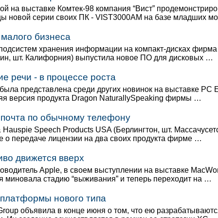
й на выставке Комтек-98 компания “Вист” продемонстрир
ы новой серии своих ПК - VIST3000AM на базе младших м
 малого бизнеса
подсистем хранения информации на компакт-дисках фирма
вин, шт. Калифорния) выпустила новое ПО для дисковых …
е речи - в процессе роста
 была представлена среди других новинок на выставке PC E
няя версия продукта Dragon NaturallySpeaking фирмы …
 почта по обычному телефону
 Hauspie Speech Products USA (Берлингтон, шт. Массачусет
е о передаче лицензии на два своих продукта фирме …
иво движется вверх
оводитель Apple, в своем выступлении на выставке MacWor
ия миновала стадию “выживания” и теперь переходит на …
 платформы нового типа
Group объявила в конце июня о том, что ею разрабатываютс