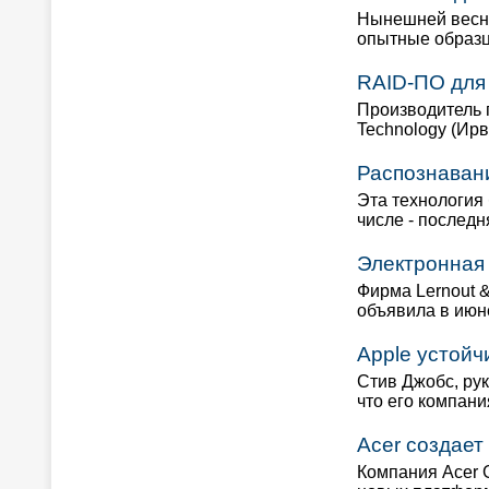
Нынешней весно
опытные образц
RAID-ПО для
Производитель 
Technology (Ир
Распознавани
Эта технология
числе - послед
Электронная
Фирма Lernout &
объявила в июн
Apple устойч
Стив Джобс, рук
что его компан
Acer создает
Компания Acer 