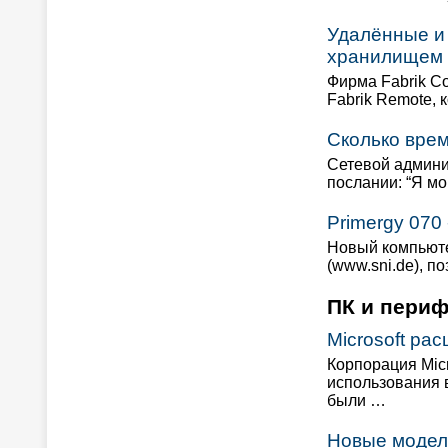
Удалённые и 
хранилищем
Фирма Fabrik C
Fabrik Remote,
Сколько врем
Сетевой админи
послании: “Я м
Primergy 070
Новый компьюте
(www.sni.de), 
ПК и пери
Microsoft ра
Корпорация Mic
использования 
были …
Новые модел