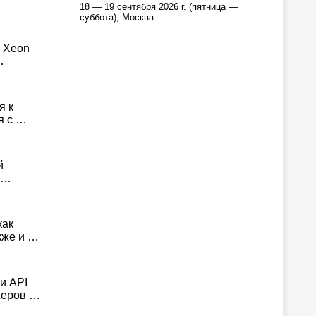
18 — 19 сентября 2026 г. (пятница —
суббота), Москва
I Xeon
…
я к
я с …
й
 …
как
кже и …
и API
жеров …