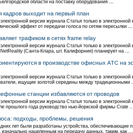
 Белгородской области на поставку оборудования …
 кадров выходит на первый план
 электронной версии журнала Статья только в электронной
ический эффект от передачи голоса по сетям пересылки …
вляет трафиком в сетях frame relay
 электронной версии журнала Статья только в электронной
NetReality (Санта-Клара, шт. Калифорния) планирует на …
ориентируются в производстве офисных АТС на з
 электронной версии журнала Статья только в электронной
ватели, ищущие золотой середины между традиционными
ефонные станции избавляются от проводов
 электронной версии журнала Статья только в электронной
ле прошлого года руководство нью-йоркской фирмы Crate 
лоса: подходы, проблемы, решения
едних лет были разработаны устройства, обеспечивающие 
, изначально нацеленным на передачу данных, таким, как …