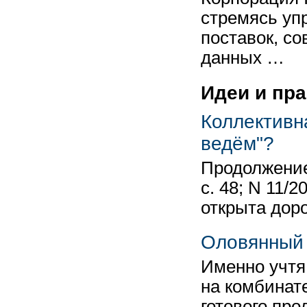
стремясь уп
поставок, с
данных …
Идеи и пр
Коллективн
ведём"?
Продолжение.
с. 48; N 11/
открыта доро
Оловянный 
Именно учтя
на комбинат
готового про