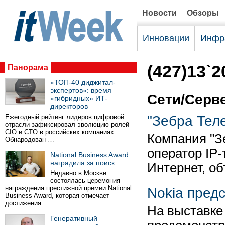
Новости
Обзоры
Инновации
Инфр
(427)13`2
Панорама
«ТОП-40 диджитал-
экспертов»: время
Сети/Серв
«гибридных» ИТ-
директоров
Ежегодный рейтинг лидеров цифровой
"Зебра Тел
отрасли зафиксировал эволюцию ролей
CIO и CTO в российских компаниях.
Компания "Зе
Обнародован …
оператор IP-
National Business Award
наградила за поиск
Интернет, о
Недавно в Москве
состоялась церемония
награждения престижной премии National
Nokia пред
Business Award, которая отмечает
достижения …
На выставке
Генеративный