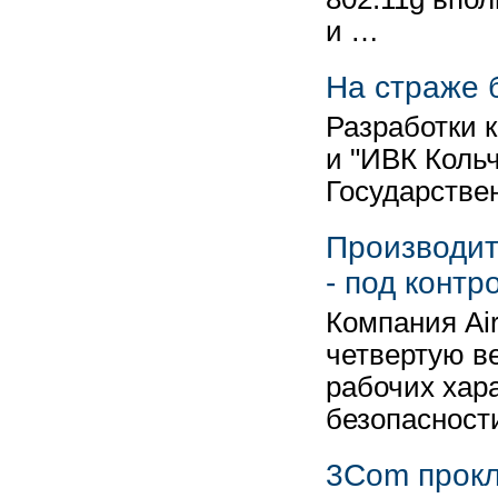
и …
На страже 
Разработки 
и "ИВК Коль
Государстве
Производит
- под контр
Компания Ai
четвертую в
рабочих хар
безопасност
3Com прокл