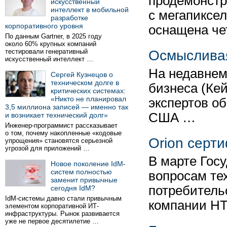
продемонстр
искусственный
интеллект в мобильной
с мегапиксе
разработке
корпоративного уровня
оснащена ч
По данным Gartner, в 2025 году
около 60% крупных компаний
тестировали генеративный
Осмыслива
искусственный интеллект …
На недавнем
Сергей Кузнецов о
техническом долге в
бизнеса (Ке
критических системах:
«Никто не планировал
экспертов об
3,5 миллиона записей — именно так
США …
и возникает технический долг»
Инженер-программист рассказывает
о том, почему накопленные «кодовые
Orion серт
упрощения» становятся серьезной
угрозой для приложений …
В марте Гос
Новое поколение IdM-
систем полностью
вопросам те
заменит привычные
потребитель
сегодня IdM?
IdM-системы давно стали привычным
компании Н
элементом корпоративной ИТ-
инфраструктуры. Рынок развивается
уже не первое десятилетие …