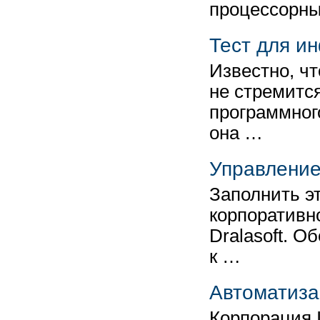
процессорны
Тест для и
Известно, чт
не стремитс
программног
она …
Управление
Заполнить э
корпоративн
Dralasoft. О
к …
Автоматиза
Корпорация 