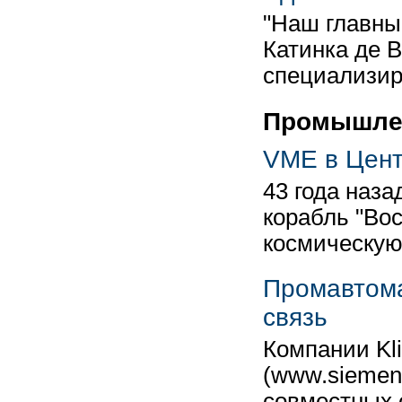
"Наш главный
Катинка де В
специализир
Промышлен
VME в Цент
43 года наз
корабль "Вос
космическую 
Промавтома
связь
Компании Kl
(www.siemens
совместных 