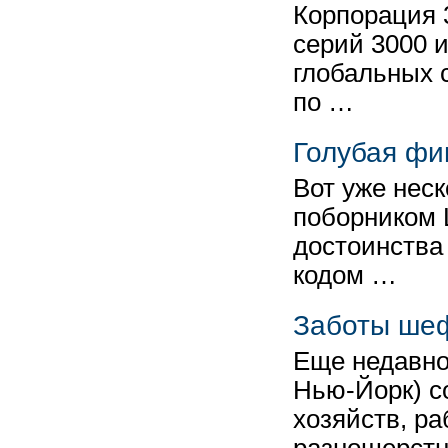
Корпорация 
серий 3000 
глобальных 
по …
Голубая фи
Вот уже нес
поборником 
достоинства
кодом …
Заботы шеф
Еще недавно
Нью-Йорк) с
хозяйств, р